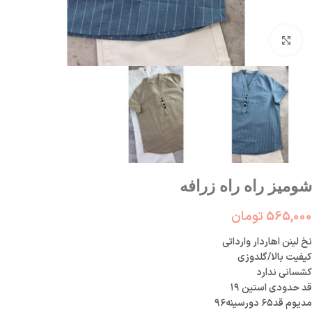
بزرگنمایی تصویر
شومیز راه راه زرافه
565,000
تومان
نخ لینن اهاردار وارداتی
کیفیت بالا/گلدوزی
کشسانی ندارد
قد حدودی استین ۱۹
مدیوم قد۶۵ دورسینه۹۶