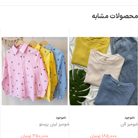
محصولات مشابه
ناموجود
ناموجود
شومیز آلن
شوميز لینن پرستو
185,000
تومان
350,000
تومان