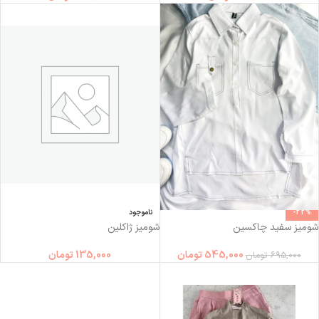
-22%
ناموجود
شومیز سفید چاکسین
شوميز ژاكلين
545,000
تومان
135,000
تومان
695,000
تومان