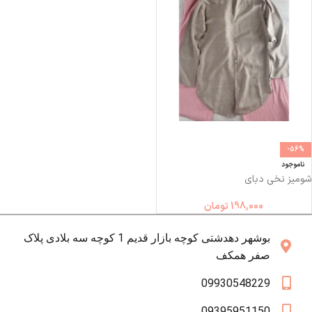
-56%
ناموجود
شومیز نخی دبای
198,000
تومان
بوشهر دهدشتی کوچه بازار قدیم 1 کوچه سه بلادی پلاک
صفر همکف
09930548229
09395951150