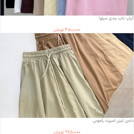
کراپ تاپ بندی سیلوا
450,000
تومان
دامن لینن اسپرت راموس
985,000
تومان