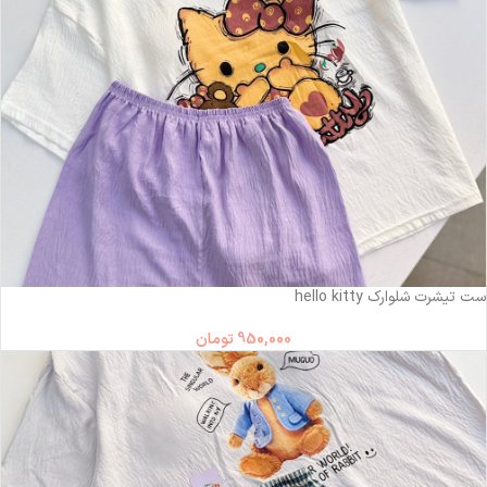
ست تیشرت شلوارک hello kitty
950,000
تومان