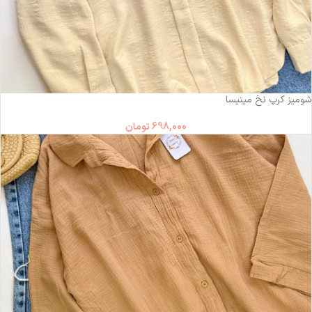
شومیز کرپ نخ مینیسا
698,000
تومان