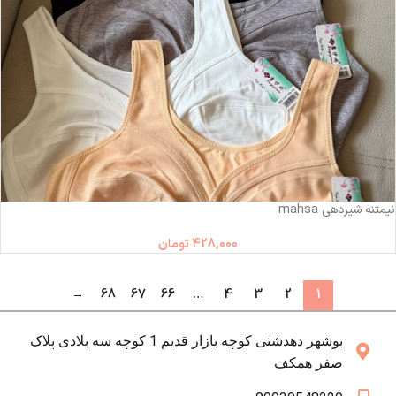
نیمتنه شیردهی mahsa
428,000
تومان
→
68
67
66
…
4
3
2
1
بوشهر دهدشتی کوچه بازار قدیم 1 کوچه سه بلادی پلاک
صفر همکف