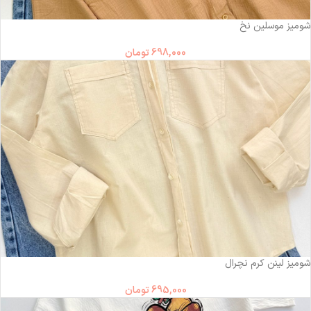
شومیز موسلین نخ
698,000
تومان
شومیز لینن کرم نچرال
695,000
تومان