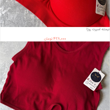
نیمتنه اسپرت روژا
428,000
تومان