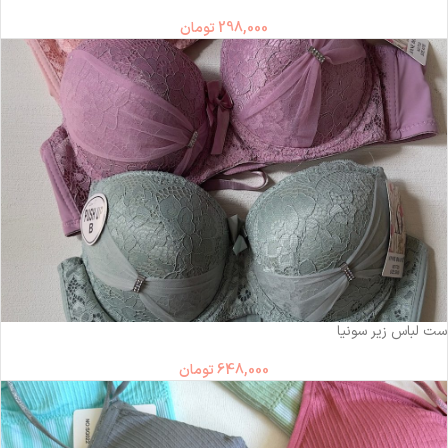
298,000
تومان
ست لباس زیر سونیا
648,000
تومان