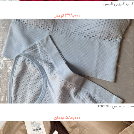
کراپ کبریتی آلیسن
398,000
تومان
ست سیملس mersa
580,000
تومان