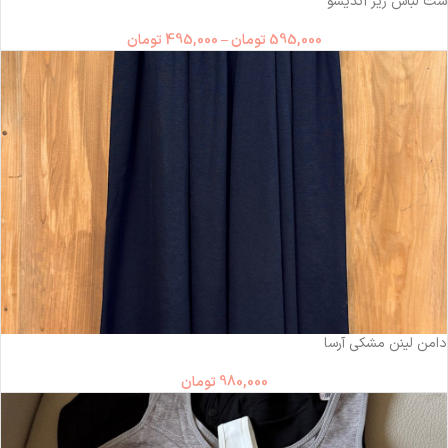
ست لباس زیر آندیسو
595,000
تومان
–
495,000
تومان
دامن لینن مشکی آرسا
980,000
تومان