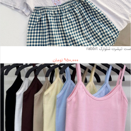
ست تیشرت شلوارک rabbit
950,000
تومان