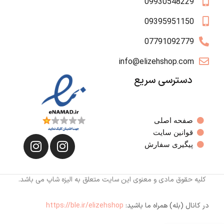
09930548229
09395951150
07791092779
info@elizehshop.com
دسترسی سریع
صفحه اصلی
قوانین سایت
پیگیری سفارش
کلیه حقوق مادی و معنوی این سایت متعلق به الیزه شاپ می باشد.
در کانال (بله) همراه ما باشید:
https://ble.ir/elizehshop