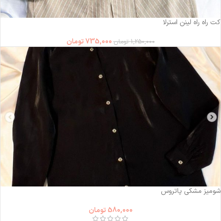
-41%
کت راه راه لینن استرلا
735,000
تومان
1,250,000
تومان
شومیز مشکی پاتروس
580,000
تومان