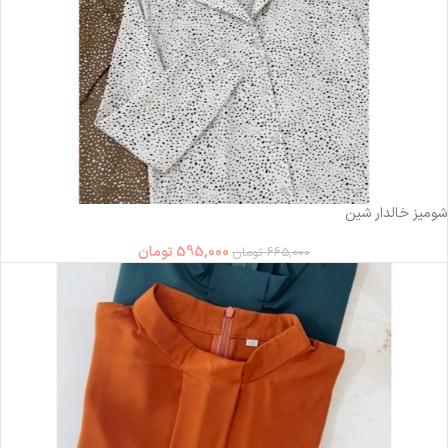
-11%
شومیز خالدار شین
595,000
تومان
665,000
تومان