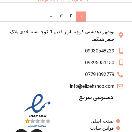
→
3
2
1
بوشهر دهدشتی کوچه بازار قدیم 1 کوچه سه بلادی پلاک
صفر همکف
09930548229
09395951150
07791092779
info@elizehshop.com
دسترسی سریع
صفحه اصلی
قوانین سایت