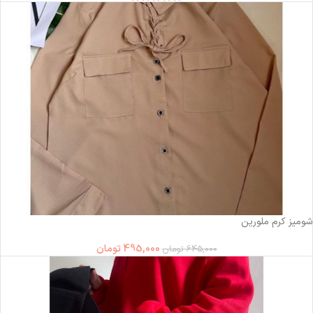
-23%
شومیز کرم ملورین
495,000
تومان
645,000
تومان