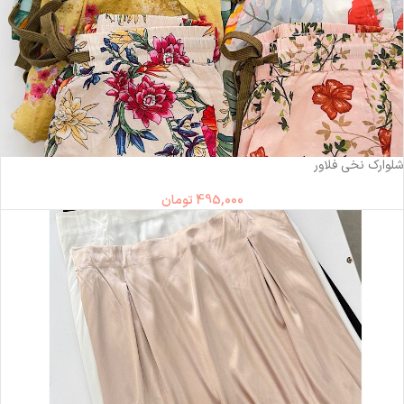
شلوارک نخی فلاور
495,000
تومان