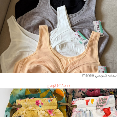
نیمتنه شیردهی mahsa
428,000
تومان