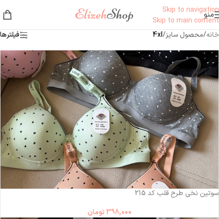
Skip to navigation
منو
Skip to main content
خانه
/
محصول سایز
/
4xl
فیلترها
سوتین نخی طرح قلب کد 215
398,000
تومان