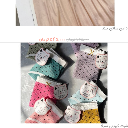
-27%
دامن ساتن بلند
545,000
تومان
745,000
تومان
شرت کبریتی سیلا