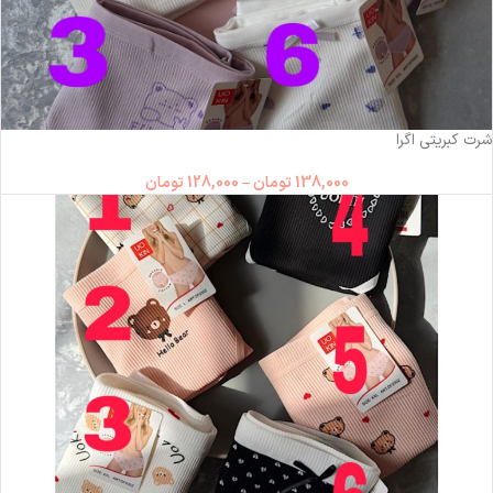
ناموجود
شرت کبریتی اگرا
138,000
تومان
–
128,000
تومان