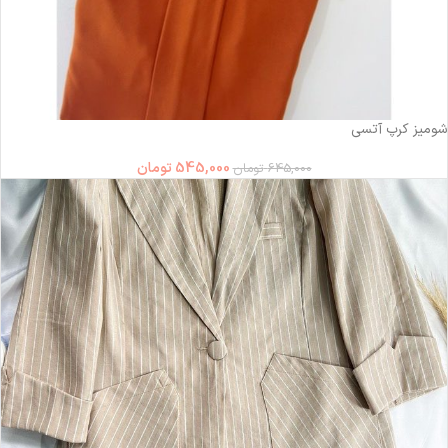
-16%
شومیز کرپ آتسی
545,000
تومان
645,000
تومان