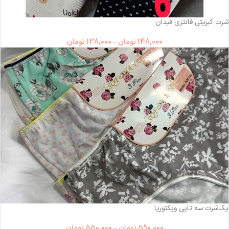
ناموجود
شرت کبریتی فانتزی فیدان
148,000
تومان
–
138,000
تومان
ناموجود
پک‌شرت سه تایی ویکتوریا
590,000
تومان
–
550,000
تومان