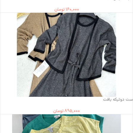
160,000
تومان
ست دوتیکه بافت
895,000
تومان