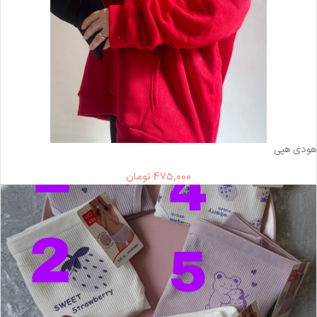
هودی هپی
475,000
تومان