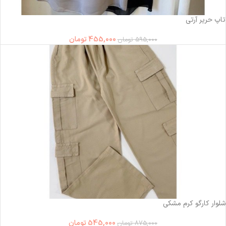
-24%
تاپ حریر آرتی
455,000
تومان
595,000
تومان
-38%
شلوار کارگو کرم مشکی
545,000
تومان
875,000
تومان