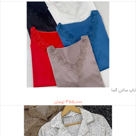
تاپ ساتن آلما
455,000
تومان