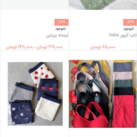
-25%
-13%
ناموجود
ناموجود
تاپ گیپور miss
نیمتنه بریتنی
85,000
تومان
198,000
تومان
–
148,000
تومان