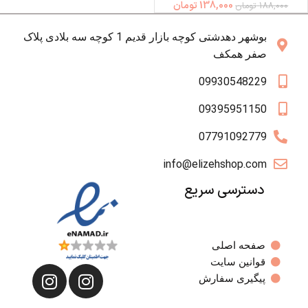
138,000
تومان
188,000
تومان
بوشهر دهدشتی کوچه بازار قدیم 1 کوچه سه بلادی پلاک
صفر همکف
09930548229
09395951150
07791092779
info@elizehshop.com
دسترسی سریع
صفحه اصلی
قوانین سایت
پیگیری سفارش