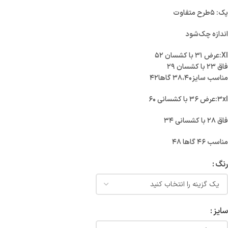
پک: ۵طرح متفاوت
اندازه چک‌شود
Xl:عرض ۳۱ با کشسان ۵۲
فاق ۲۳ با کشسان ۲۹
مناسب سايز٣٨،٤٠ گاها۴۲
۳xl:عرض ۳۶ با کشسانی ۶۰
فاق ۲۸ با کشسانی ۳۴
مناسب ۴۶ گاها ۴۸
رنگ
سایز