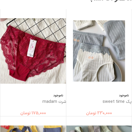
ناموجود
ناموجود
پک sweet time
شرت madam
230,000
تومان
175,000
تومان