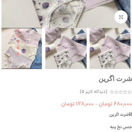
بزرگنمایی تصویر
شرت اگرین
(دیدگاه کاربر
5
)
680,000
تومان
–
128,000
تومان
☑️شرت اگرین
جنس نخ پنبه