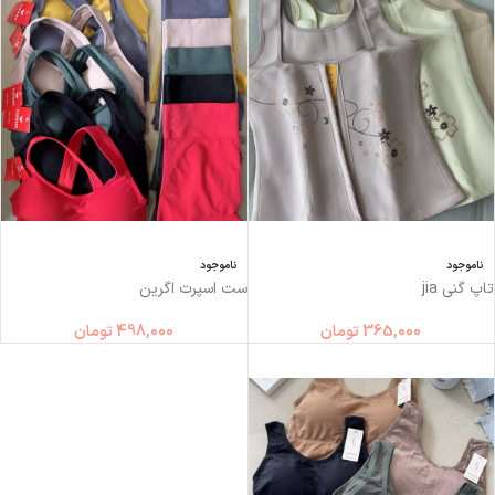
ناموجود
ناموجود
تاپ گني jia
ست اسپرت اگرین
365,000
تومان
498,000
تومان