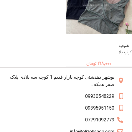
ناموجود
کراپ بلا
218,000
تومان
بوشهر دهدشتی کوچه بازار قدیم 1 کوچه سه بلادی پلاک
صفر همکف
09930548229
09395951150
07791092779
info@elizehshop.com