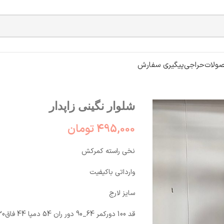
ولات
حراجی
پیگیری سفارش
شلوار نگینی زاپدار
495,000
تومان
نخی راسته کمرکش
وارداتی باکیفیت
سایز لارج
قد 100 دورکمر 64_90 دور ران 54 دمپا 44 فاق30 دور باسن ۱۰۸