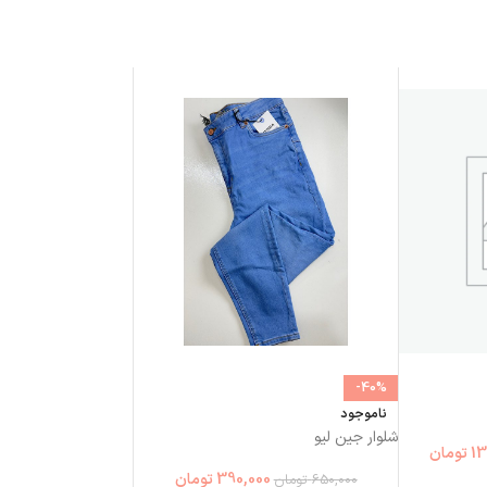
-40%
ناموجود
شلوار جین لیو
13
تومان
390,000
تومان
650,000
تومان