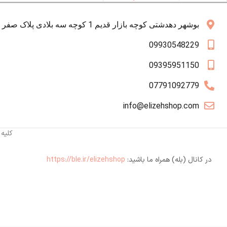
بوشهر دهدشتی کوچه بازار قدیم 1 کوچه سه بلادی پلاک صفر همکف
09930548229
09395951150
07791092779
info@elizehshop.com
کلیه
در کانال (بله) همراه ما باشید:
https://ble.ir/elizehshop