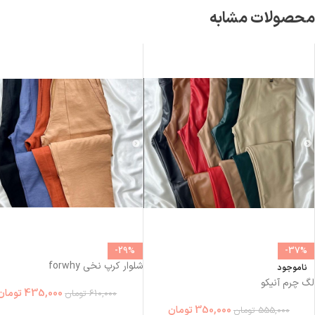
محصولات مشابه
-29%
-37%
شلوار کرپ نخی forwhy
ناموجود
لگ چرم آنیکو
435,000
تومان
610,000
تومان
350,000
تومان
555,000
تومان