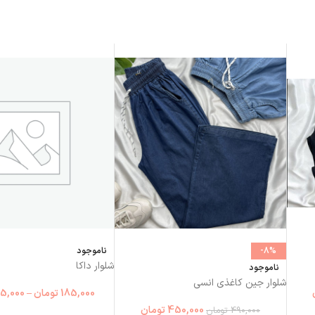
-8%
ناموجود
شلوار داکا
ناموجود
شلوار جین کاغذی انسی
185,000
تومان
–
5,000
450,000
تومان
490,000
تومان