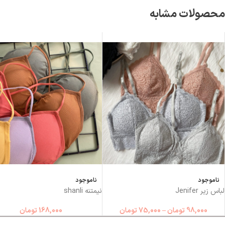
محصولات مشابه
ناموجود
ناموجود
لباس زیر Jenifer
نیمتنه shanli
98,000
تومان
–
75,000
تومان
168,000
تومان