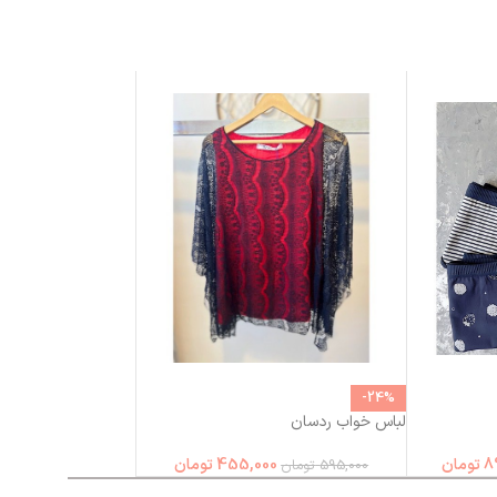
-24%
لباس خواب ردسان
8
تومان
455,000
تومان
595,000
تومان