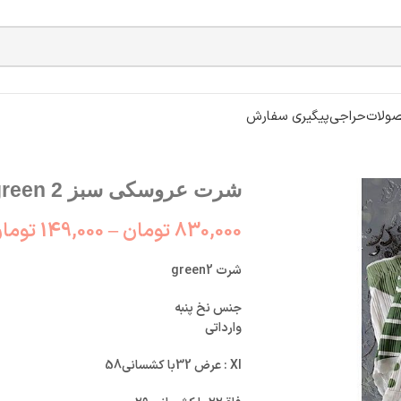
ولات
حراجی
پیگیری سفارش
شرت عروسکی سبز green 2
830,000
تومان
–
149,000
توما
شرت green2
جنس نخ پنبه
وارداتی
Xl : عرض 32با کشسانی58