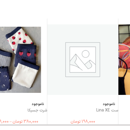
ناموجود
ناموجود
ست Lina XE
شرت جسیکا
198,000
تومان
380,000
تومان
–
9,000