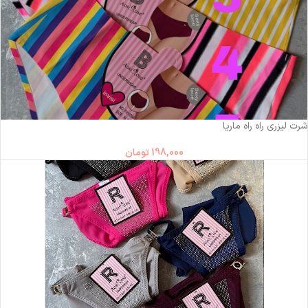
شرت لیزری راه راه ماریا
198,000
تومان