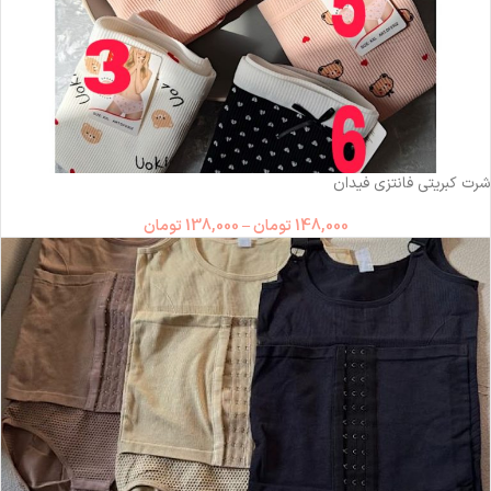
ناموجود
شرت کبریتی فانتزی فیدان
148,000
تومان
–
138,000
تومان