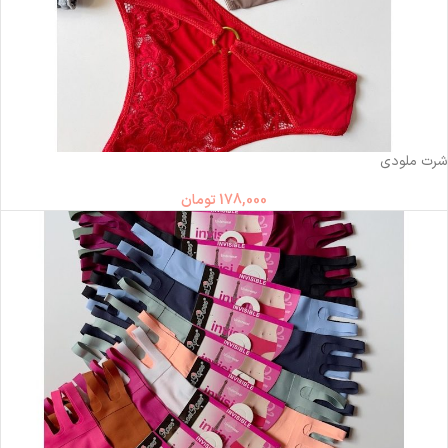
ناموجود
شرت ملودی
178,000
تومان