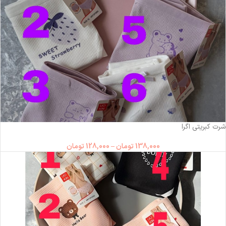
ناموجود
شرت کبریتی اگرا
138,000
تومان
–
128,000
تومان