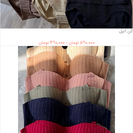
-17%
ناموجود
گن آنیل
590,000
تومان
–
490,000
تومان