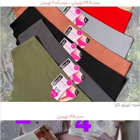
648,000
تومان
–
608,000
تومان
ناموجود
شرت لیزری تارا
198,000
تومان