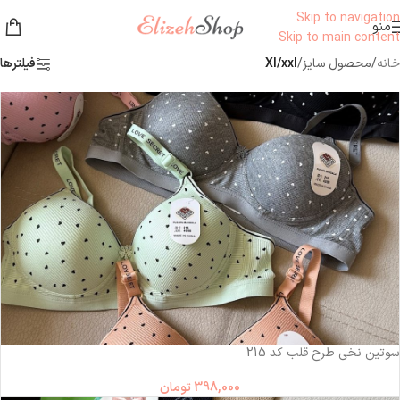
Skip to navigation
منو
Skip to main content
خانه
/
محصول سایز
/
Xl/xxl
فیلترها
سوتین نخی طرح قلب کد 215
398,000
تومان