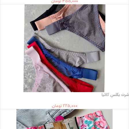
455,000
تومان
ناموجود
شرت بکلس کاتیا
225,000
تومان