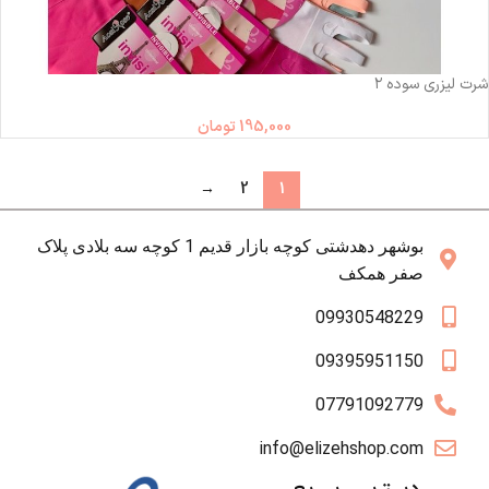
ناموجود
شرت لیزری سوده ۲
195,000
تومان
→
2
1
بوشهر دهدشتی کوچه بازار قدیم 1 کوچه سه بلادی پلاک
صفر همکف
09930548229
09395951150
07791092779
info@elizehshop.com