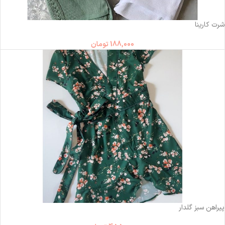
ناموجود
شرت کارینا
188,000
تومان
ناموجود
پیراهن سبز گلدار