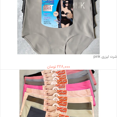
ناموجود
شرت لیزری pink
228,000
تومان