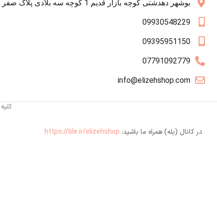
بوشهر دهدشتی کوچه بازار قدیم 1 کوچه سه بلادی پلاک صفر همکف
09930548229
09395951150
07791092779
info@elizehshop.com
کلیه
در کانال (بله) همراه ما باشید:
https://ble.ir/elizehshop