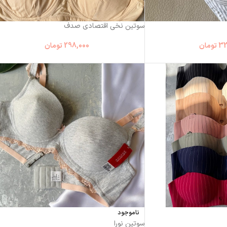
سوتین نخی اقتصادی صدف
32
تومان
298,000
تومان
ناموجود
سوتین نورا