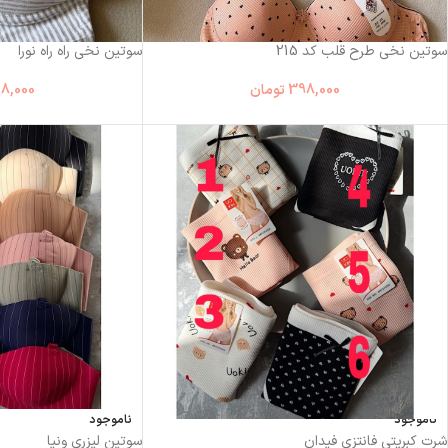
سوتین نخی طرح قلب کد 215
سوتین نخی راه راه نورا
398,000
تومان
8,000
ناموجود
ناموجود
شرت کبریتی فانتزی فیدان
سوتین لیزری ونیا