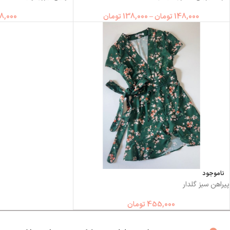
148,000
تومان
–
138,000
تومان
8,000
ناموجود
پیراهن سبز گلدار
455,000
تومان