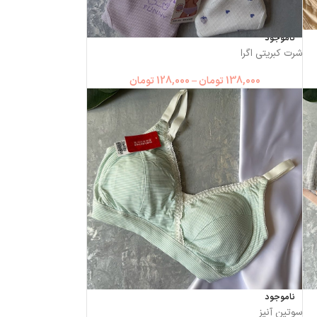
ناموجود
شرت کبریتی اگرا
138,000
تومان
–
128,000
تومان
ناموجود
سوتین آنیز