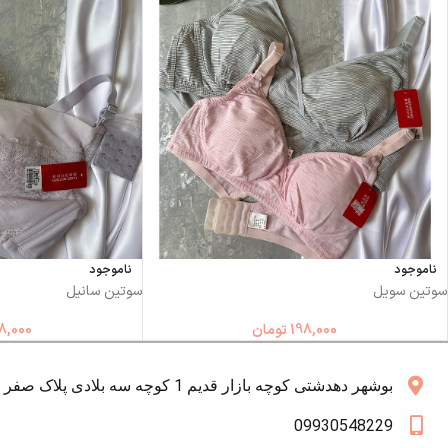
ناموجود
ناموجود
سوتین سویل
سوتین سانیل
198,000
تومان
8,000
بوشهر دهدشتی کوچه بازار قدیم 1 کوچه سه بلادی پلاک صفر همکف
09930548229