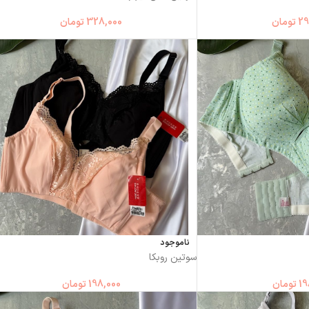
29
تومان
328,000
تومان
ناموجود
سوتین روبکا
19
تومان
198,000
تومان