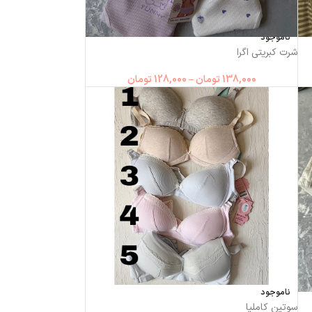
ناموجود
شرت کبریتی اگرا
138,000
تومان
–
128,000
تومان
ناموجود
سوتین کاملیا