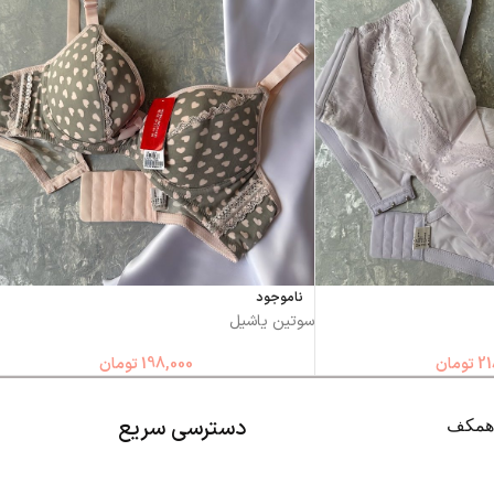
ناموجود
سوتین یاشیل
21
تومان
198,000
تومان
دسترسی سریع