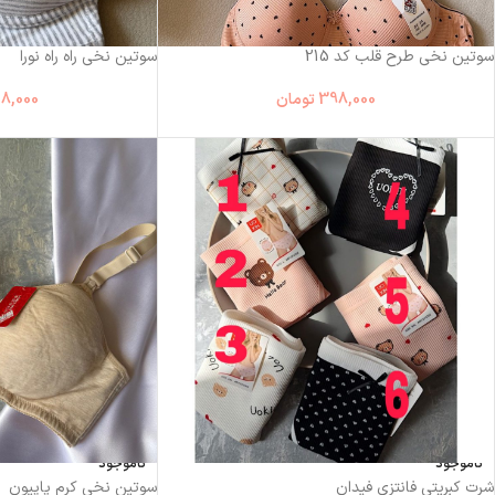
سوتین نخی طرح قلب کد 215
سوتین نخی راه راه نورا
398,000
تومان
8,000
ناموجود
ناموجود
شرت کبریتی فانتزی فیدان
سوتین نخی کرم پاپیون