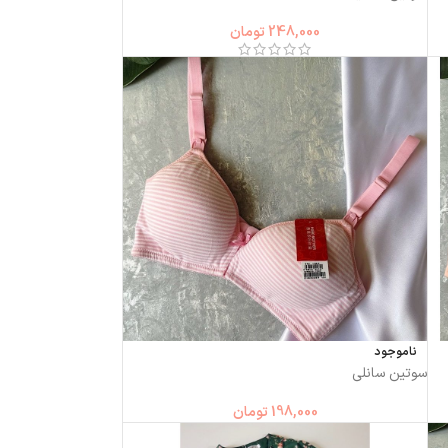
248,000
تومان
ناموجود
سوتین سانلی
198,000
تومان