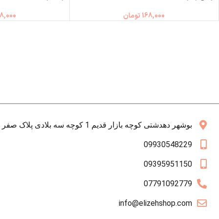
168,000
تومان
8,000
بوشهر دهدشتی کوچه بازار قدیم 1 کوچه سه بلادی پلاک صفر همکف
09930548229
09395951150
07791092779
info@elizehshop.com