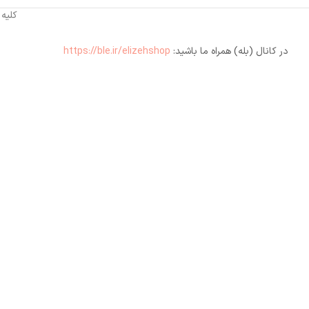
کلیه
در کانال (بله) همراه ما باشید:
https://ble.ir/elizehshop