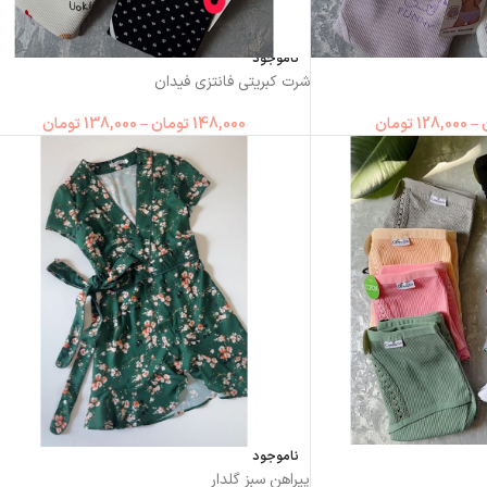
ناموجود
شرت کبریتی فانتزی فیدان
–
128,000
تومان
148,000
تومان
–
138,000
تومان
ناموجود
پیراهن سبز گلدار