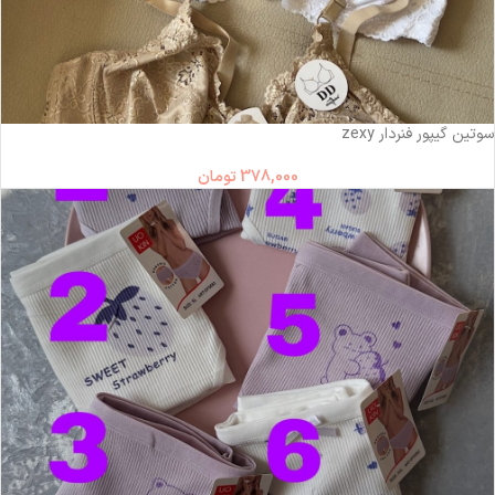
ناموجود
سوتین گیپور فنردار zexy
378,000
تومان