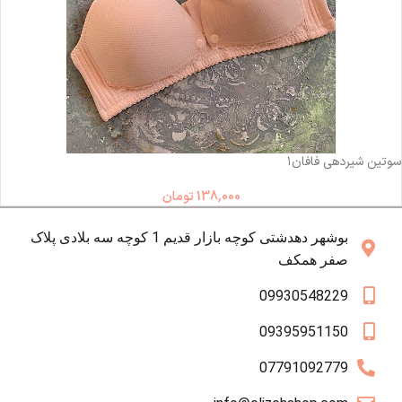
-7%
ناموجود
سوتین شیردهی فافان۱
138,000
تومان
بوشهر دهدشتی کوچه بازار قدیم 1 کوچه سه بلادی پلاک
صفر همکف
09930548229
09395951150
07791092779