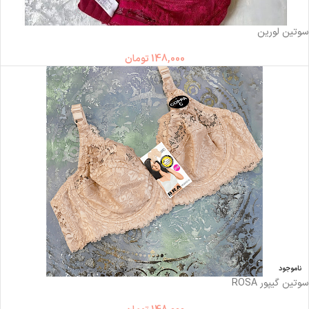
ناموجود
سوتین لورین
148,000
تومان
ناموجود
سوتین گیپور ROSA