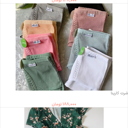
148,000
تومان
ناموجود
شرت کارینا
188,000
تومان