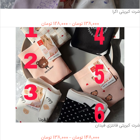
ناموجود
شرت کبریتی اگرا
138,000
تومان
–
128,000
تومان
ناموجود
شرت کبریتی فانتزی فیدان
148,000
تومان
–
138,000
تومان