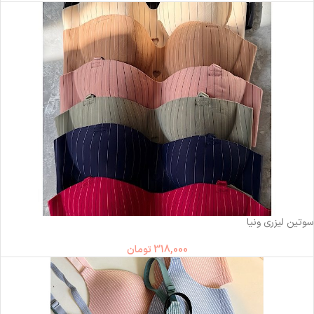
ناموجود
سوتین لیزری ونیا
318,000
تومان