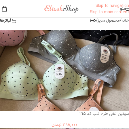
Skip to navigation
منو
Skip to main content
خانه
/
محصول سایز
/
105
فیلترها
سوتین نخی طرح قلب کد 215
398,000
تومان