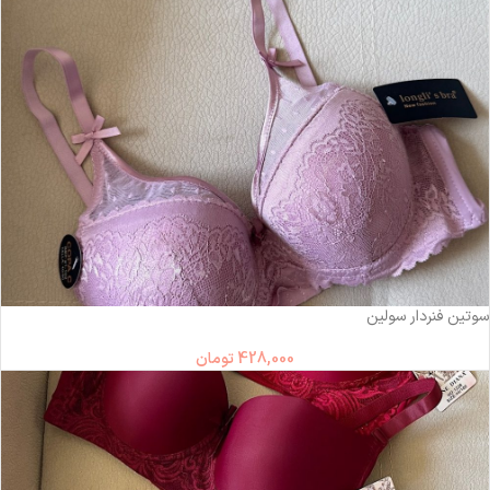
سوتین فنردار سولین
428,000
تومان