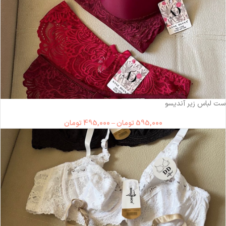
-17%
ست لباس زیر آندیسو
595,000
تومان
–
495,000
تومان