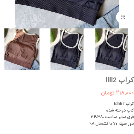
بزرگنمایی تصویر
کراپ lili2
218,000
تومان
کراپ lili2☑️
کاپ دوخته شده
فری سایز مناسب ،۳۶،۳۸
دور سینه ۷۰ با کشسان ۹۸