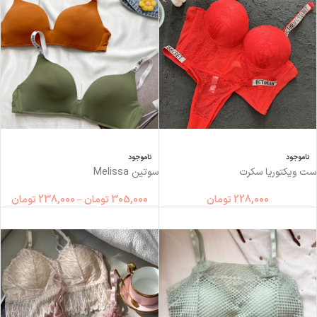
ناموجود
ناموجود
ست ویکتوریا سکرت
سوتین Melissa
228,000
تومان
305,000
تومان
–
238,000
تومان