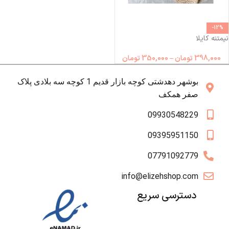
-12%
نیمتنه کایلا
398,000
تومان
–
350,000
تومان
بوشهر دهدشتی کوچه بازار قدیم 1 کوچه سه بلادی پلاک
صفر همکف
09930548229
09395951150
07791092779
info@elizehshop.com
دسترسی سریع