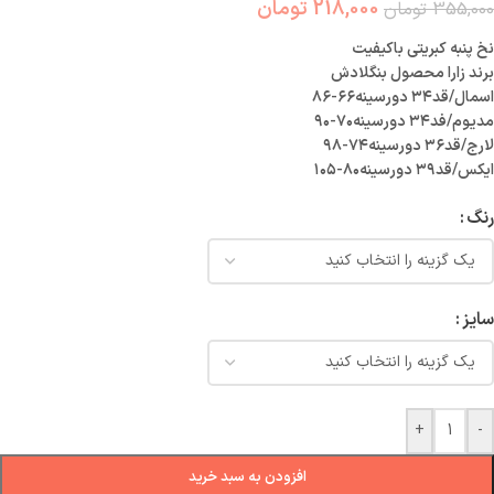
218,000
تومان
355,000
تومان
نخ پنبه کبریتی باکیفیت
برند زارا محصول بنگلادش
اسمال/قد۳۴ دورسینه۶۶-۸۶
مدیوم/فد۳۴ دورسینه۷۰-۹۰
لارج/قد۳۶ دورسینه۷۴-۹۸
ایکس/قد۳۹ دورسینه۸۰-۱۰۵
رنگ
سایز
+
-
افزودن به سبد خرید