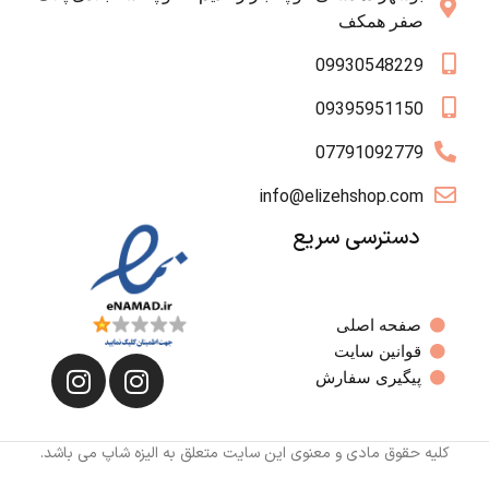
صفر همکف
09930548229
09395951150
07791092779
info@elizehshop.com
دسترسی سریع
صفحه اصلی
قوانین سایت
پیگیری سفارش
کلیه حقوق مادی و معنوی این سایت متعلق به الیزه شاپ می باشد.