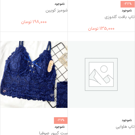
-32%
ناموجود
شومیز کویین
ناموجود
تاپ بافت گلدوزی
198,000
تومان
135,000
تومان
ناموجود
-27%
تاپ هاوايي
ناموجود
ست گیپور صوفیا