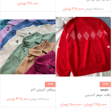
198,000
تومان
218,000
تومان
258,000
تومان
-41%
-47%
پیراهن کبریتی آتم
ناموجود
بافت موهر آندیس
498,000
تومان
838,000
تومان
285,000
تومان
–
150,000
تومان