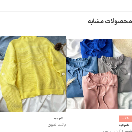
محصولات مشابه
-16%
ناموجود
بافت لمون
ناموجود
شومیز کرپ پرنس