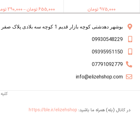
975,000
تومان
655,000
تومان
–
290,000
توما
بوشهر دهدشتی کوچه بازار قدیم 1 کوچه سه بلادی پلاک صفر همکف
09930548229
09395951150
07791092779
info@elizehshop.com
کلیه
در کانال (بله) همراه ما باشید:
https://ble.ir/elizehshop