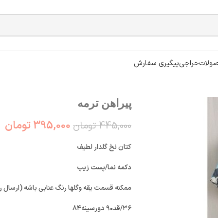
ولات
حراجی
پیگیری سفارش
پیراهن ترمه
395,000
تومان
445,000
تومان
کتان نخ گلدار لطیف
دکمه نما/پست زیپ
ممکنه قسمت یقه و‌گلها رنگ عنابی باشه (ارسال ر
۳۶/قد۹۰ دورسینه۸۴