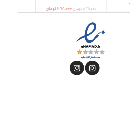
498,000
تومان
838,000
تومان