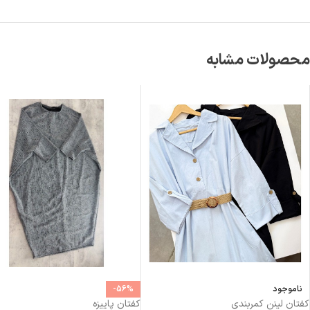
محصولات مشابه
ناموجود
-56%
کفتان لینن کمربندی
کفتان پاییزه