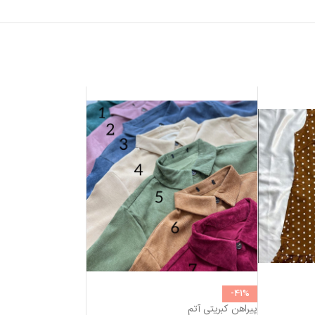
-41%
پیراهن کبریتی آتم