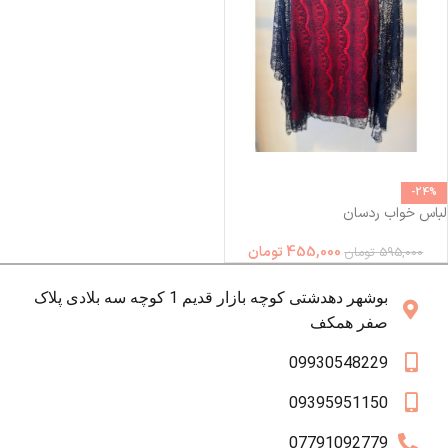
-24%
لباس خواب ردسان
455,000
تومان
595,000
تومان
بوشهر دهدشتی کوچه بازار قدیم 1 کوچه سه بلادی پلاک
صفر همکف
09930548229
09395951150
07791092779