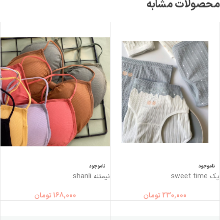
محصولات مشابه
ناموجود
ناموجود
پک sweet time
نیمتنه shanli
230,000
تومان
168,000
تومان