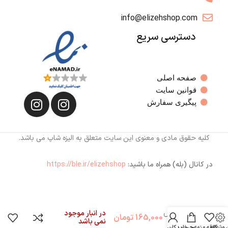
info@elizehshop.com
دسترسی سریع
صفحه اصلی
قوانین سایت
پیگیری سفارش
کلیه حقوق مادی و معنوی این سایت متعلق به الیزه شاپ می باشد.
در کانال (بله) همراه ما باشید:
https://ble.ir/elizehshop
پک میکس
در انبار موجود
165,000
تومان
نمی باشد
۳۲
روشگاه
علاقه مندی
سبد خرید
حساب کاربری من