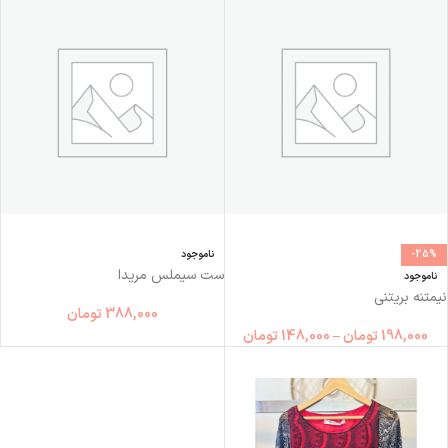
-25%
ناموجود
ست سیملس مریدا
ناموجود
نیمتنه بریتنی
388,000
تومان
198,000
تومان
–
148,000
تومان