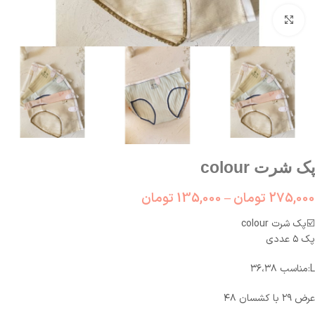
بزرگنمایی تصویر
پک شرت colour
275,000
تومان
–
135,000
تومان
☑️پک شرت colour
پک ۵ عددی
L:مناسب ۳۶،۳۸
عرض ۲۹ با کشسان ۴۸