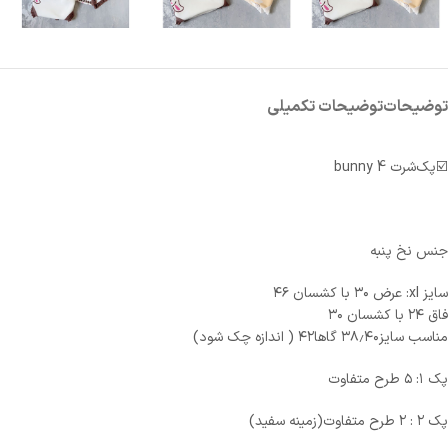
توضیحات
توضیحات تکمیلی
☑️پک‌شرت bunny 4
جنس نخ پنبه
سایز xl: عرض ۳۰ با کشسان ۴۶
فاق ۲۴ با کشسان ۳۰
مناسب سایز۳۸٫۴۰ گاها۴۲ ( اندازه چک شود)
پک ۱: ۵ طرح متفاوت
پک ۲ : ۲ طرح متفاوت(زمینه سفید)