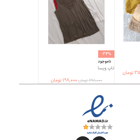
-34%
ناموجود
تاپ ویسا
35
تومان
198,000
تومان
298,000
تومان