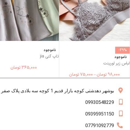
-29%
ناموجود
تاپ گني jia
ناموجود
لباس زیر لورینت
365,000
تومان
98,000
تومان
–
75,000
تومان
بوشهر دهدشتی کوچه بازار قدیم 1 کوچه سه بلادی پلاک صفر همکف
09930548229
09395951150
07791092779