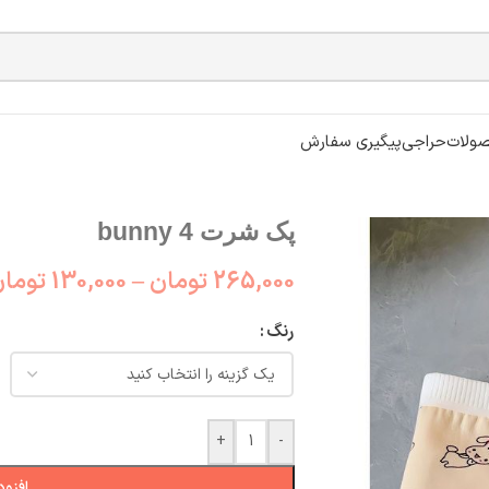
ولات
حراجی
پیگیری سفارش
پک شرت bunny 4
265,000
تومان
–
130,000
توما
رنگ
+
-
افزود