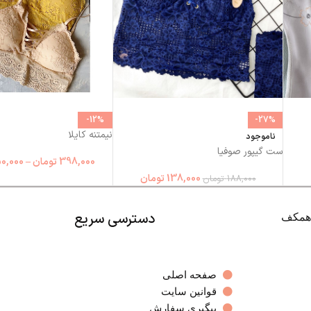
-12%
-27%
نیمتنه کایلا
ناموجود
ست گیپور صوفیا
398,000
تومان
–
0,000
138,000
تومان
188,000
تومان
دسترسی سریع
صفحه اصلی
قوانین سایت
پیگیری سفارش