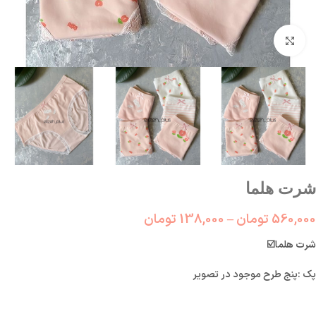
بزرگنمایی تصویر
شرت هلما
560,000
تومان
–
138,000
تومان
☑️شرت هلما
پک :پنج طرح موجود در تصویر