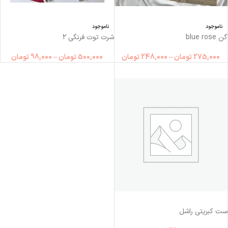
ناموجود
ناموجود
گن blue rose
شرت توت فرنگی ۲
275,000
تومان
–
248,000
تومان
500,000
تومان
–
98,000
تومان
ست کبریتی راشل