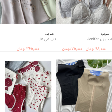
ناموجود
ناموجود
لباس زیر Jenifer
تاپ گني jia
98,000
تومان
–
75,000
تومان
365,000
تومان