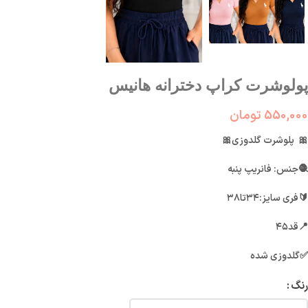
پولوشرت کراپ دخترانه هانیس
550,000
تومان
🎀
پلوشرت گلدوزی🎀
🧶جنس: فانریپ پنبه
🔰فری سایز:۳۴تا۳۸
📍قد۴۵
✅گلدوزی شده
رنگ