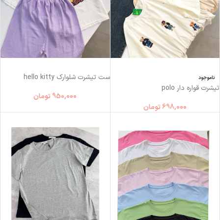
ست تیشرت شلوارک hello kitty
ناموجود
تیشرت قواره دار polo
950,000
تومان
698,000
تومان