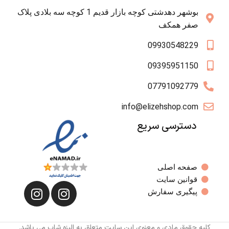
بوشهر دهدشتی کوچه بازار قدیم 1 کوچه سه بلادی پلاک
صفر همکف
09930548229
09395951150
07791092779
info@elizehshop.com
دسترسی سریع
صفحه اصلی
قوانین سایت
پیگیری سفارش
کلیه حقوق مادی و معنوی این سایت متعلق به الیزه شاپ می باشد.