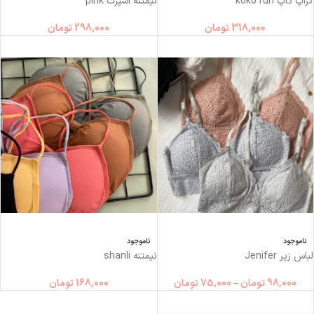
کراپ تاپ koko run
نیمتنه اسپرت pink
318,000
تومان
298,000
تومان
ناموجود
ناموجود
لباس زیر Jenifer
نیمتنه shanli
98,000
تومان
–
75,000
تومان
168,000
تومان