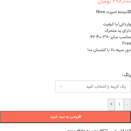
298,000
تومان
☑️نیمتنه اسپرت Nina
وارداتی/با کیفیت
دارای پد متحرک
مناسب سایز-38-40 ۴۲
Free
دور سینه ۷۰ با کشسان ۱۰۰
رنگ
+
-
افزودن به سبد خرید