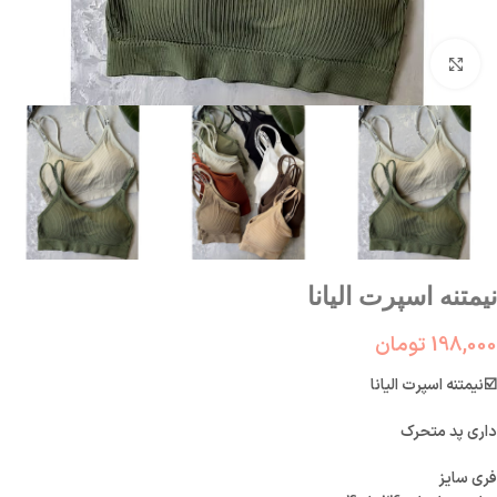
بزرگنمایی تصویر
نیمتنه اسپرت الیانا
198,000
تومان
☑️نیمتنه اسپرت الیانا
داری پد متحرک
فری سایز