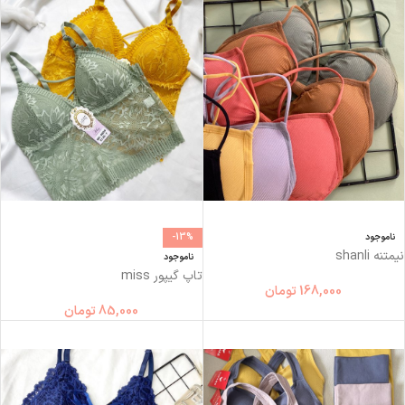
ناموجود
-13%
نیمتنه shanli
ناموجود
تاپ گیپور miss
168,000
تومان
85,000
تومان