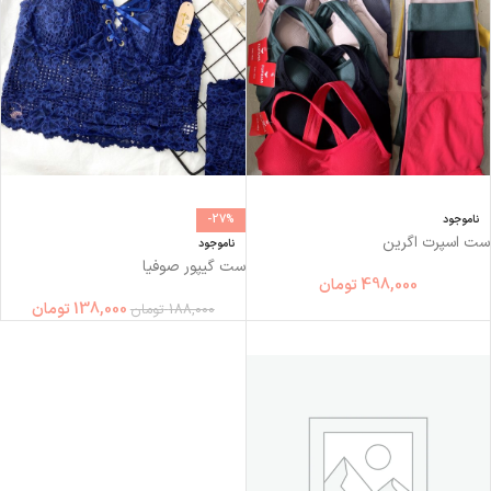
ناموجود
-27%
ست اسپرت اگرین
ناموجود
ست گیپور صوفیا
498,000
تومان
138,000
تومان
188,000
تومان