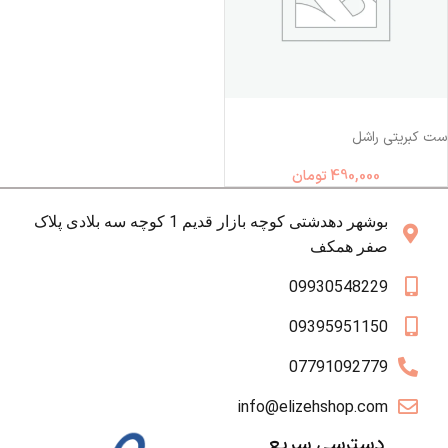
ست کبریتی راشل
490,000
تومان
بوشهر دهدشتی کوچه بازار قدیم 1 کوچه سه بلادی پلاک
صفر همکف
09930548229
09395951150
07791092779
info@elizehshop.com
دسترسی سریع