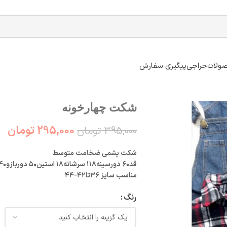
ولات
حراجی
پیگیری سفارش
شکت چهارخونه
295,000
تومان
395,000
تومان
شکت پشمی ضخامت متوسط
قد۶۰ دورسینه۱۱۸ سرشانه۱۸ استین۵۰ دوربازو۴۰
مناسب سایز ۳۶تا۴۲-۴۴
رنگ