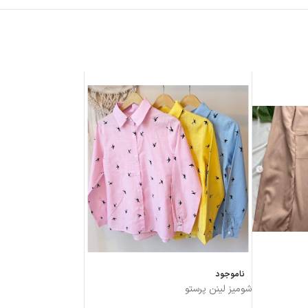
ناموجود
شوميز لینن پرستو