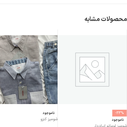
محصولات مشابه
-23%
ناموجود
شومیز کنزو
ناموجود
شومیز لومانو ایراددار