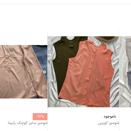
ناموجود
-17%
شومیز کویین
شومیز سایز کوچک رابیتا