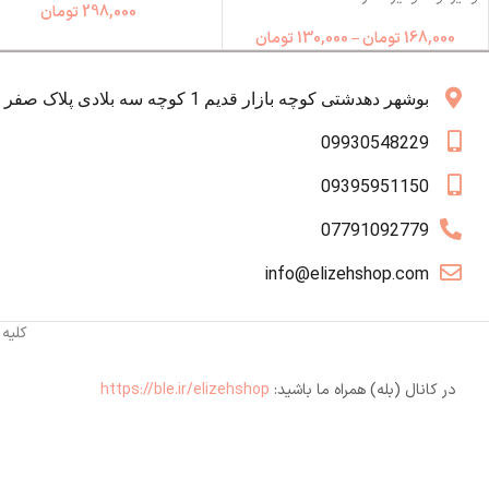
298,000
تومان
168,000
تومان
–
130,000
تومان
بوشهر دهدشتی کوچه بازار قدیم 1 کوچه سه بلادی پلاک صفر همکف
09930548229
09395951150
07791092779
info@elizehshop.com
کلیه
در کانال (بله) همراه ما باشید:
https://ble.ir/elizehshop