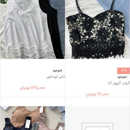
-51%
ناموجود
تاپ لومانور
ناموجود
کراپ گیپور آنا
135,000
تومان
98,000
تومان