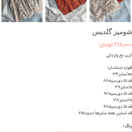
شومیز گلدیس
218,000
تومان
کرپ نخ وارداتی
قواره استاندارد
xs/سایز۳۴
قد۵۱ دورسینه۸۸
s/سایز۳۶
قد۵۱ دورسینه۹۲
m/سایز۳۸
قد۵۱ دورسینه۹۸
قد استین همه سایزها حدودا۲۵
رنگ