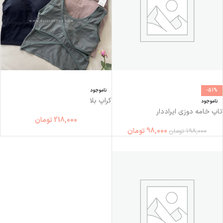
-51%
ناموجود
کراپ بلا
ناموجود
تاپ خامه دوزی ایراددار
218,000
تومان
98,000
تومان
198,000
تومان