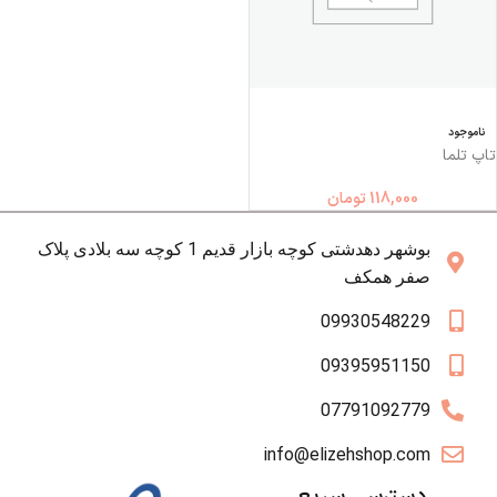
ناموجود
تاپ تلما
118,000
تومان
بوشهر دهدشتی کوچه بازار قدیم 1 کوچه سه بلادی پلاک
صفر همکف
09930548229
09395951150
07791092779
info@elizehshop.com