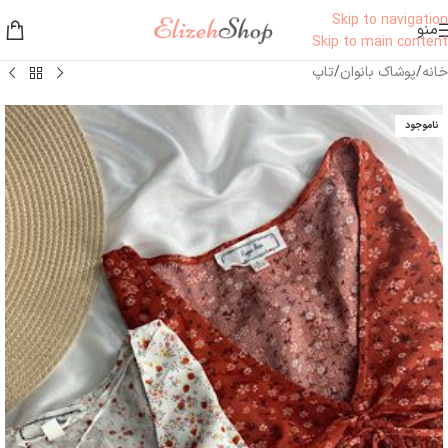
Skip to navigation
منو
Skip to main content
خانه
/
پوشاک بانوان
/
تاپ
ناموجود