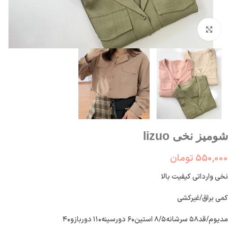
بزرگنمایی تصویر
شومیز نخی lizuo
550,000
تومان
نخی وارداتی کیفیت بالا
کمی براق/غیرکشی
مدیوم/قد۵۸ سرشانه۸/۵ استین۶۰ دورسینه۱۱۰ دوربازو۴۰