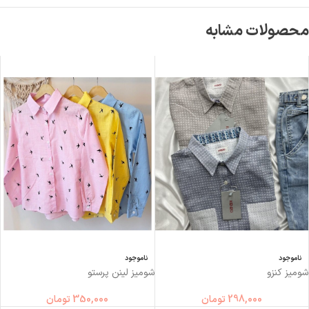
محصولات مشابه
ناموجود
ناموجود
شومیز کنزو
شوميز لینن پرستو
298,000
تومان
350,000
تومان