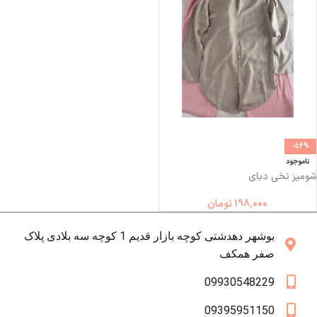
-56%
ناموجود
شومیز نخی دبای
198,000
تومان
بوشهر دهدشتی کوچه بازار قدیم 1 کوچه سه بلادی پلاک
صفر همکف
09930548229
09395951150