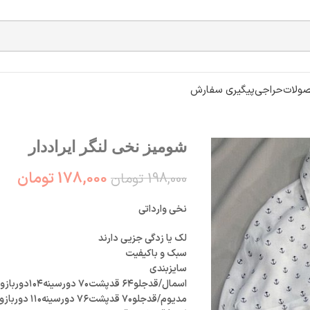
ولات
حراجی
پیگیری سفارش
شومیز نخی لنگر ایراددار
178,000
تومان
198,000
تومان
نخی وارداتی
لک یا زدگی جزیی دارند
سبک و باکیفیت
سایزبندی
اسمال/قدجلو۶۴ قدپشت۷۰ دورسینه۱۰۴دوربازو۳۴
مدیوم/قدجلو۷۰ قدپشت۷۶ دورسینه۱۱۰ دوربازو۳۸