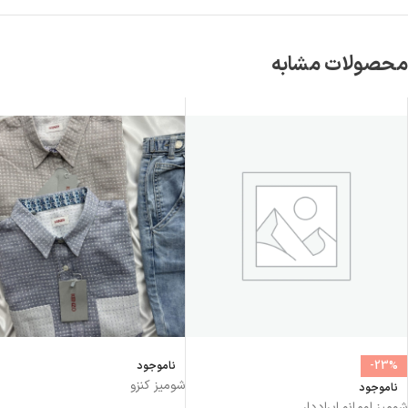
محصولات مشابه
-23%
ناموجود
شومیز کنزو
ناموجود
شومیز لومانو ایراددار