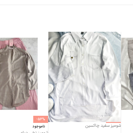
-56%
-22%
شومیز سفید چاکسین
ناموجود
شومیز نخی دبای