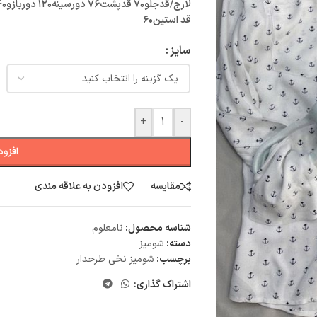
لارج/قدجلو۷۰ قدپشت۷۶ دورسینه۱۲۰ دوربازو۴۰
قد استین۶۰
سایز
+
-
افزود
مقایسه
افزودن به علاقه مندی
شناسه محصول:
نامعلوم
دسته:
شومیز
برچسب:
شومیز نخی طرحدار
اشتراک گذاری: