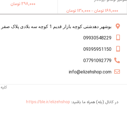
298,000
تومان
168,000
تومان
–
130,000
تومان
بوشهر دهدشتی کوچه بازار قدیم 1 کوچه سه بلادی پلاک صفر همکف
09930548229
09395951150
07791092779
info@elizehshop.com
کلیه
در کانال (بله) همراه ما باشید:
https://ble.ir/elizehshop