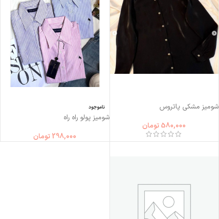
شومیز مشکی پاتروس
ناموجود
شومیز پولو راه راه
580,000
تومان
298,000
تومان