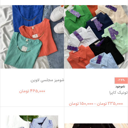
شوميز مجلسی لاوين
-24%
ناموجود
465,000
تومان
تونیک کاپرا
235,000
تومان
–
150,000
تومان