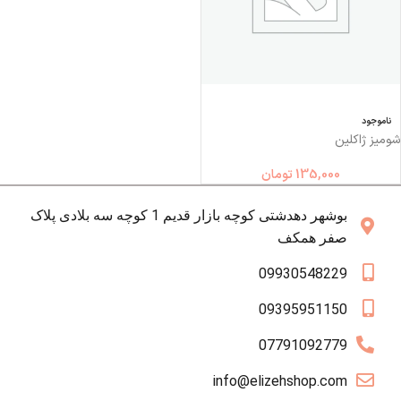
ناموجود
شوميز ژاكلين
135,000
تومان
بوشهر دهدشتی کوچه بازار قدیم 1 کوچه سه بلادی پلاک
صفر همکف
09930548229
09395951150
07791092779
info@elizehshop.com