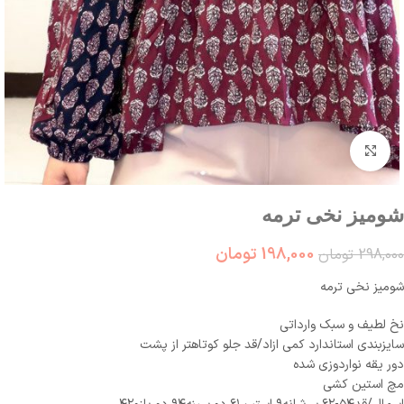
بزرگنمایی تصویر
شومیز نخی ترمه
198,000
تومان
298,000
تومان
شومیز نخی ترمه
نخ لطیف و سبک وارداتی
سایزبندی استاندارد کمی ازاد/قد جلو ‌کوتاهتر از پشت
دور یقه نواردوزی شده
مچ استین کشی