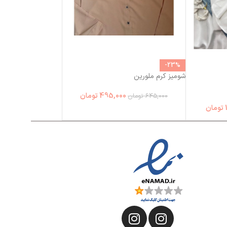
-23%
شومیز کرم ملورین
495,000
تومان
645,000
تومان
تومان