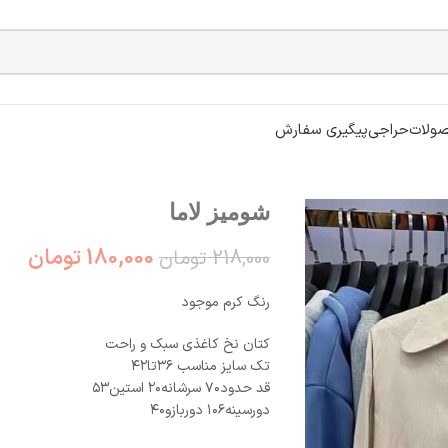
ولات
حراجی
پیگیری سفارش
شومیز لاما
180,000
تومان
218,000
تومان
رنگ کرم‌ موجود
کتان نخ کاغذی سبک و راحت
تک سایز مناسب ۳۶تا۴۲
قد حدود۷۰ سرشانه۲۰ استین۵۳
دورسینه۱۰۶ دوربازو۴۰