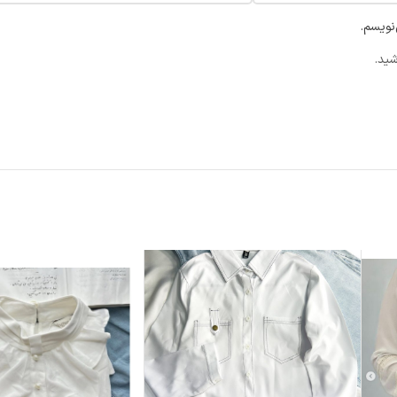
نویسم.
شید.