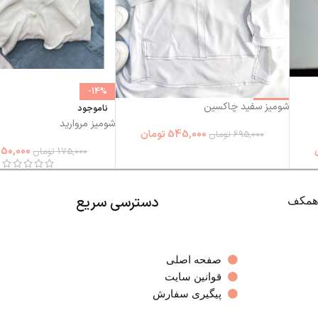
-14%
-22%
شومیز سفید چاکسین
ناموجود
شومیز مروارید
545,000
تومان
695,000
تومان
150,000
175,000
تومان
دسترسی سریع
صفحه اصلی
قوانین سایت
پیگیری سفارش