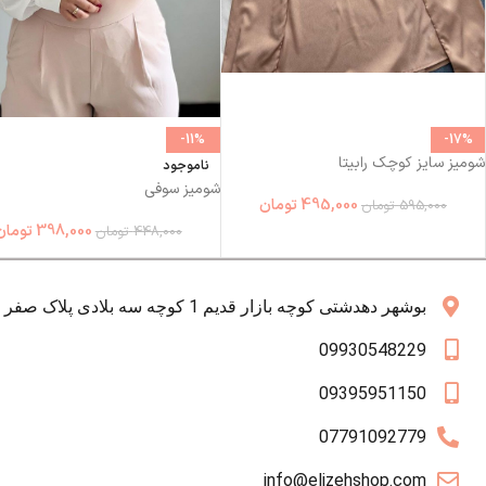
-11%
-17%
شومیز سایز کوچک رابیتا
ناموجود
شومیز سوفی
495,000
تومان
595,000
تومان
398,000
تومان
448,000
تومان
بوشهر دهدشتی کوچه بازار قدیم 1 کوچه سه بلادی پلاک صفر همکف
09930548229
09395951150
07791092779
info@elizehshop.com