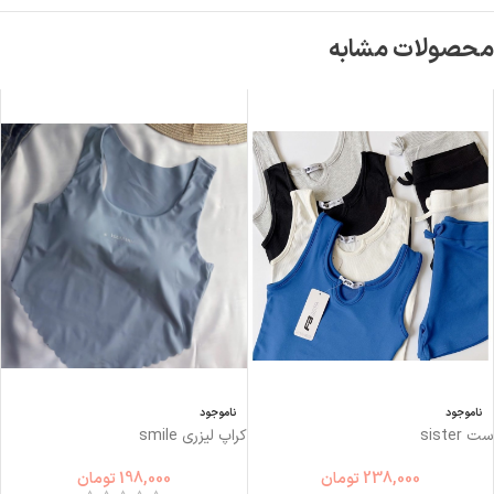
محصولات مشابه
ناموجود
ناموجود
ست sister
کراپ لیزری smile
238,000
تومان
198,000
تومان