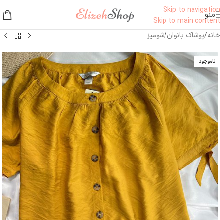
Skip to navigation
منو
Skip to main content
خانه
/
پوشاک بانوان
/
شومیز
ناموجود