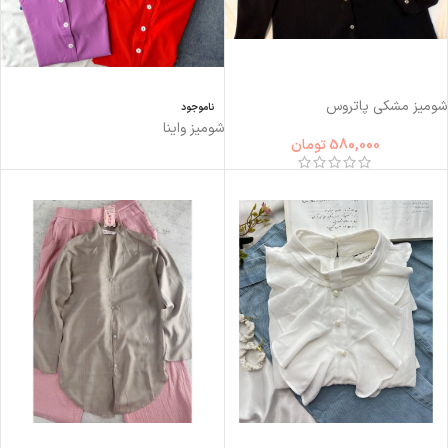
شومیز مشکی پاتروس
ناموجود
شوميز واينا
580,000
تومان