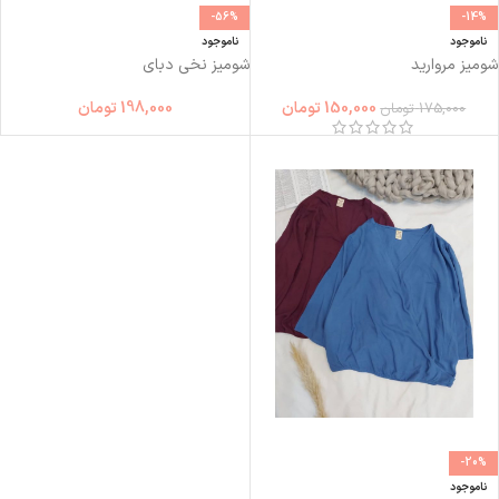
-56%
-14%
ناموجود
ناموجود
شومیز مروارید
شومیز نخی دبای
150,000
تومان
198,000
تومان
175,000
تومان
-20%
ناموجود