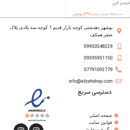
شومیز الین
398,000
تومان
498,000
تومان
بوشهر دهدشتی کوچه بازار قدیم 1 کوچه سه بلادی پلاک
صفر همکف
09930548229
09395951150
07791092779
info@elizehshop.com
دسترسی سریع
صفحه اصلی
قوانین سایت
پیگیری سفارش