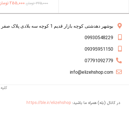
255,000
تومان
325,000
تومان
بوشهر دهدشتی کوچه بازار قدیم 1 کوچه سه بلادی پلاک صفر همکف
09930548229
09395951150
07791092779
info@elizehshop.com
کلیه
در کانال (بله) همراه ما باشید:
https://ble.ir/elizehshop