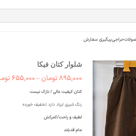
ولات
حراجی
پیگیری سفارش
شلوار کتان فیکا
895,000
تومان
–
655,000
توما
کتان کیفیت عالی / نازک نیست
رنگ شیری ایراد دارد تخفیف خورده
لطیف و راحت/کمرکش
مام قدبلند