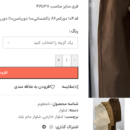
فری سایز مناسب ۳۸تا۴۶
قد۱۰۴ دورکمر۶۶ باکشسانی۱۰۰ دورباسن۱۱۰ دورران۶۴ فاق۳۵ دوردمپا۴۰
رنگ
+
-
افزود
مقایسه
افزودن به علاقه مندی
شناسه محصول:
نامعلوم
دسته:
َشلوار
برچسب:
شلوار خارجی
,
شلوار مام بلند
اشتراک گذاری: