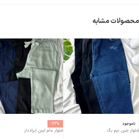
محصولات مشابه
ناموجود
-22%
شلوار جین نیم بگ
شلوار مام لینن ایراددار