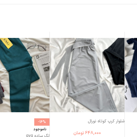
شلوار کرپ کوتاه نورال
-16%
ناموجود
648,000
تومان
لگ ساده gvg