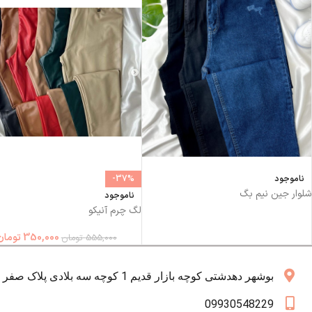
ناموجود
-37%
شلوار جین نیم بگ
ناموجود
لگ چرم آنیکو
350,000
تومان
555,000
تومان
بوشهر دهدشتی کوچه بازار قدیم 1 کوچه سه بلادی پلاک صفر همکف
09930548229