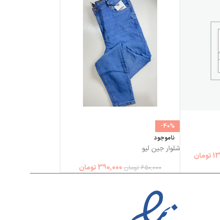
-40%
ناموجود
شلوار جین لیو
13
تومان
390,000
تومان
650,000
تومان