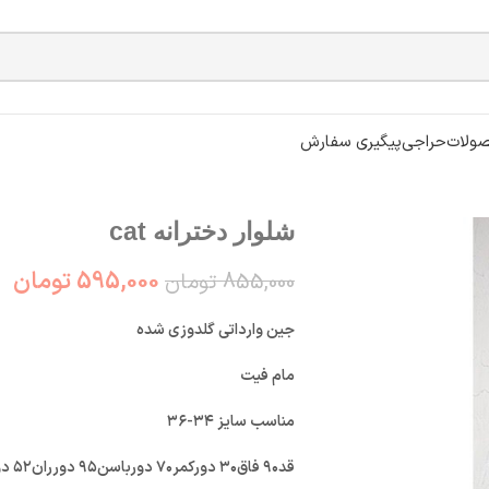
ولات
حراجی
پیگیری سفارش
شلوار دخترانه cat
595,000
تومان
855,000
تومان
جین وارداتی گلدوزی شده
مام فیت
مناسب سایز ۳۴-۳۶
قد۹۰ فاق۳۰ دورکمر۷۰ دورباسن۹۵ دورران۵۲ دوردمپا۳۰