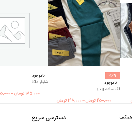
-16%
ناموجود
شلوار داکا
ناموجود
لگ ساده gvg
185,000
تومان
–
5,000
250,000
تومان
–
198,000
تومان
دسترسی سریع