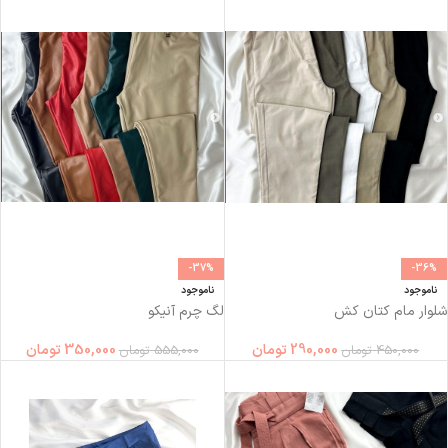
-37%
-36%
ناموجود
ناموجود
شلوار مام كتان كش
لگ چرم آنیکو
290,000
تومان
350,000
تومان
450,000
تومان
555,000
تومان