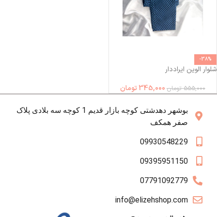
-38%
شلوار الوین ایراددار
345,000
تومان
555,000
تومان
بوشهر دهدشتی کوچه بازار قدیم 1 کوچه سه بلادی پلاک
صفر همکف
09930548229
09395951150
07791092779
info@elizehshop.com