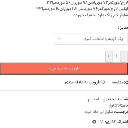
لارج/دورکمر۷۲ دورباسن۹۸ دورران۵۶ دوردمپا۳۲
ایکس لارج/دورکمر۷۶ دورباسن۱۰۲ دورران۶۰ دوردمپا۳۳
شلوار کمی لک دارد تخفیف خورده
سایز
+
-
افزودن به سبد خرید
مقایسه
افزودن به علاقه مندی
شناسه محصول:
نامعلوم
دسته:
َشلوار
برچسب:
شلوار لی مام فیت
اشتراک گذاری: