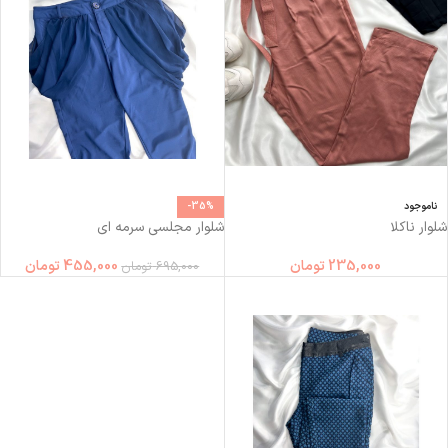
ناموجود
-35%
شلوار ناكلا
شلوار مجلسی سرمه ای
235,000
تومان
455,000
تومان
695,000
تومان