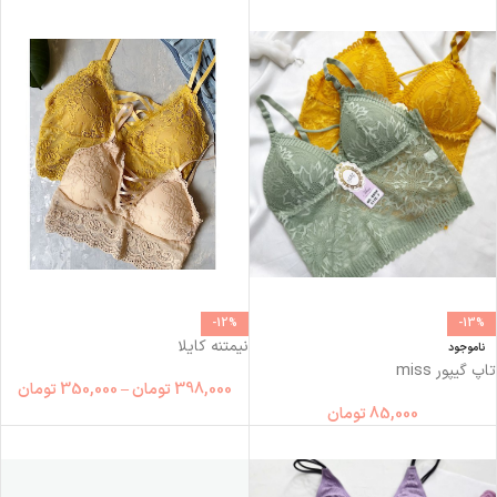
-12%
-13%
نیمتنه کایلا
ناموجود
تاپ گیپور miss
398,000
تومان
–
350,000
تومان
85,000
تومان