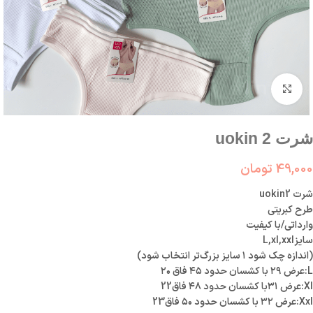
بزرگنمایی تصویر
شرت uokin 2
49,000
تومان
شرت uokin2
طرح کبریتی
وارداتی/با کیفیت
سایزL,xl,xxl
(اندازه چک شود ۱ سایز بزرگ‌تر انتخاب شود)
L:عرض ۲۹ با کشسان حدود ۴۵ فاق ۲۰
Xl:عرض ۳۱با کشسان حدود ۴۸ فاق22
Xxl:عرض ۳۲ با کشسان حدود ۵۰ فاق23