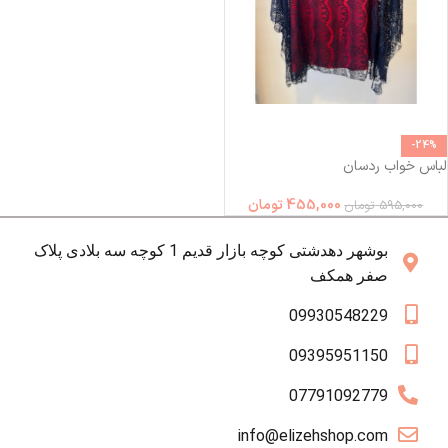
-24%
لباس خواب ردسان
455,000
تومان
595,000
تومان
بوشهر دهدشتی کوچه بازار قدیم 1 کوچه سه بلادی پلاک
صفر همکف
09930548229
09395951150
07791092779
info@elizehshop.com