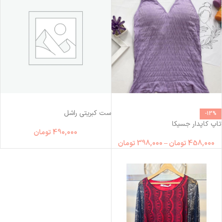
ست کبریتی راشل
-13%
تاپ کاپدار جسیکا
490,000
تومان
458,000
تومان
–
398,000
تومان