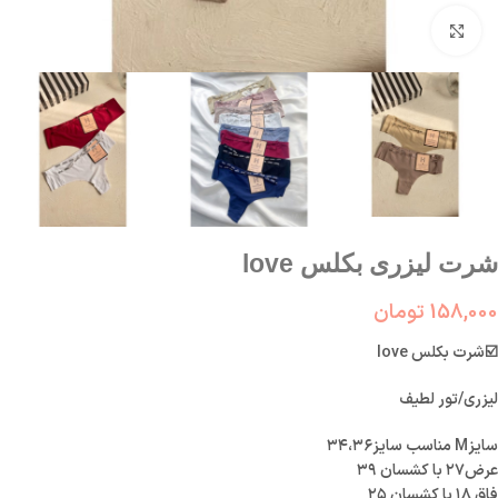
بزرگنمایی تصویر
شرت لیزری بکلس love
158,000
تومان
☑️شرت بکلس love
لیزری/تور لطیف
سایزM مناسب سایز۳۴،۳۶
عرض۲۷ با کشسان ۳۹
فاق ۱۸ با کشسان ۲۵