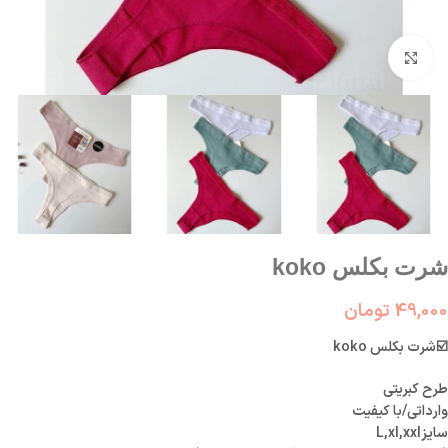
بزرگنمایی تصویر
شرت بکلس koko
49,000
تومان
☑️شرت بکلس koko
طرح کبریتی
وارداتی/با کیفیت
سایزL,xl,xxl