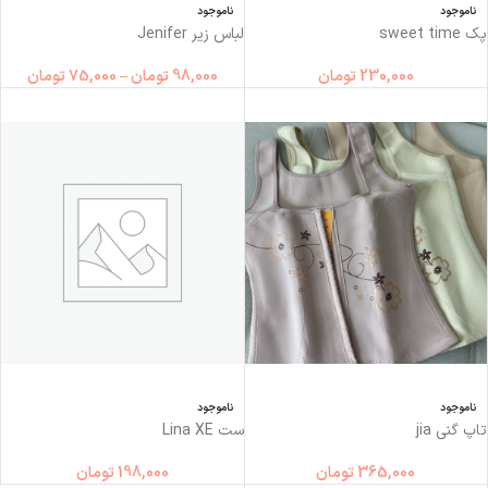
ناموجود
ناموجود
پک sweet time
لباس زیر Jenifer
230,000
تومان
98,000
تومان
–
75,000
تومان
ناموجود
ناموجود
تاپ گني jia
ست Lina XE
365,000
تومان
198,000
تومان