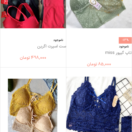
-13%
ناموجود
ست اسپرت اگرین
ناموجود
تاپ گیپور miss
498,000
تومان
85,000
تومان