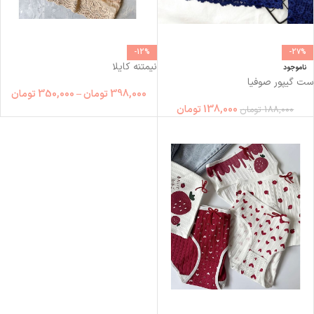
-12%
-27%
نیمتنه کایلا
ناموجود
ست گیپور صوفیا
398,000
تومان
–
350,000
تومان
138,000
تومان
188,000
تومان