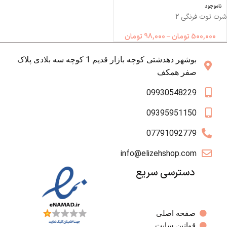
ناموجود
شرت توت فرنگی ۲
500,000
تومان
–
98,000
تومان
بوشهر دهدشتی کوچه بازار قدیم 1 کوچه سه بلادی پلاک
صفر همکف
09930548229
09395951150
07791092779
info@elizehshop.com
دسترسی سریع
صفحه اصلی
قوانین سایت