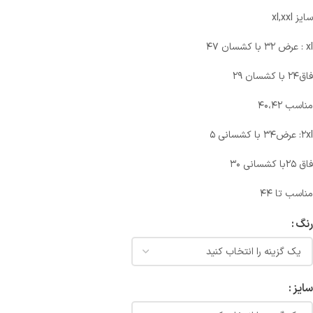
سایز xl,xxl
xl : عرض ۳۲ با کشسان ۴۷
فاق۲۴ با کشسان ۲۹
مناسب ۴۰،۴۲
٢xl: عرض۳۴ با کشسانی ۵
فاق ۲۵با کشسانی ۳۰
مناسب تا ۴۴
رنگ
سایز