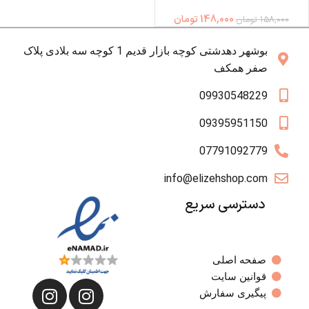
148,000
تومان
158,000
تومان
بوشهر دهدشتی کوچه بازار قدیم 1 کوچه سه بلادی پلاک
صفر همکف
09930548229
09395951150
07791092779
info@elizehshop.com
دسترسی سریع
صفحه اصلی
قوانین سایت
پیگیری سفارش