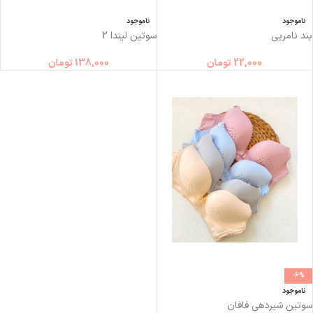
ناموجود
ناموجود
بند نامریی
سوتین لیندا 2
22,000
تومان
138,000
تومان
-6%
ناموجود
سوتین شیردهی فافان