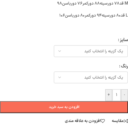
M قد۷۸ دورسینه۸۸ دورکمر۷۶ دورباسن۹۸
L قد۸۰ دورسینه۹۴ دورکمر۸۰ دورباسن۱۰۶
سایز
رنگ
+
-
افزودن به سبد خرید
مقایسه
افزودن به علاقه مندی