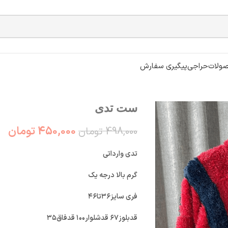
ولات
حراجی
پیگیری سفارش
ست تدی
450,000
تومان
498,000
تومان
تدی وارداتی
گرم بالا درجه یک
فری سایز۳۶تا۴۶
قدبلوز۶۷ قدشلوار۱۰۰ قدفاق۳۵