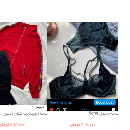
ناموجود
ناموجود
ست مخمل floral
ست سوییشرت شلوار آدلین
228,000
تومان
498,000
تومان