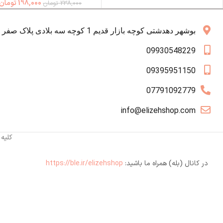
198,000
تومان
238,000
تومان
بوشهر دهدشتی کوچه بازار قدیم 1 کوچه سه بلادی پلاک صفر همکف
09930548229
09395951150
07791092779
info@elizehshop.com
کلیه
در کانال (بله) همراه ما باشید:
https://ble.ir/elizehshop