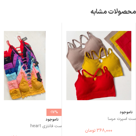
محصولات مشابه
ناموجود
-17%
ست اسپرت مرسا
ناموجود
ست فانتزی heart
368,000
تومان