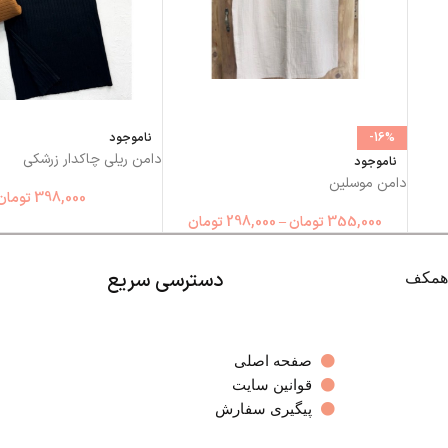
-16%
ناموجود
دامن ریلی چاکدار زرشکی
ناموجود
دامن موسلین
398,000
تومان
355,000
تومان
–
298,000
تومان
دسترسی سریع
صفحه اصلی
قوانین سایت
پیگیری سفارش