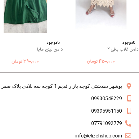
ناموجود
ناموجود
دامن قلاب بافی ۲
دامن لینن مایا
450,000
تومان
390,000
تومان
بوشهر دهدشتی کوچه بازار قدیم 1 کوچه سه بلادی پلاک صفر همکف
09930548229
09395951150
07791092779
info@elizehshop.com