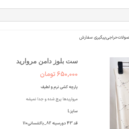
ولات
حراجی
پیگیری سفارش
ست بلوز دامن مروارید
650,000
تومان
پارچه کشی نرم و لطیف
مرواریدها پرچ شده و جدا نمیشه
سایزL
قد 43 دورسینه 82_باکشسانی110