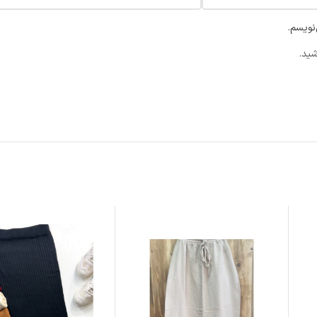
نویسم.
شید.