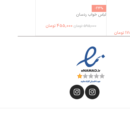
-24%
لباس خواب ردسان
455,000
تومان
595,000
تومان
17
تومان