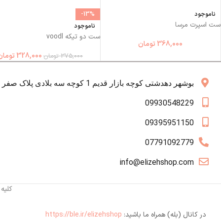
ناموجود
-13%
ست اسپرت مرسا
ناموجود
ست دو تیکه voodl
368,000
تومان
328,000
تومان
375,000
تومان
بوشهر دهدشتی کوچه بازار قدیم 1 کوچه سه بلادی پلاک صفر همکف
09930548229
09395951150
07791092779
info@elizehshop.com
کلیه
در کانال (بله) همراه ما باشید:
https://ble.ir/elizehshop