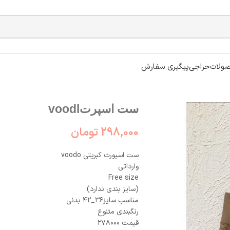
ولات
حراجی
پیگیری سفارش
ست اسپرتvoodl
298,000
تومان
ست اسپورت کبریتی voodo
وارداتی
Free size
(سایز بندی ندارد)
مناسب سایز۳۶_۴۲ بدنی
رنگبندی متنوع
قیمت ۲۷۸۰۰۰