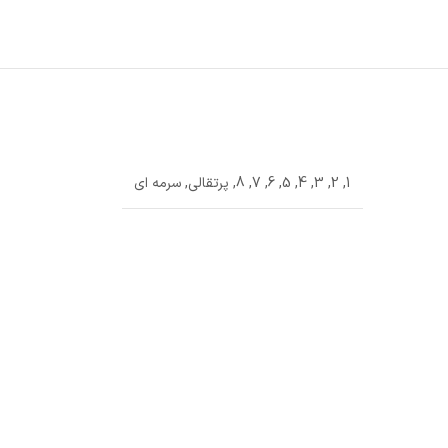
1
,
2
,
3
,
4
,
5
,
6
,
7
,
8
,
پرتقالی
,
سرمه ای