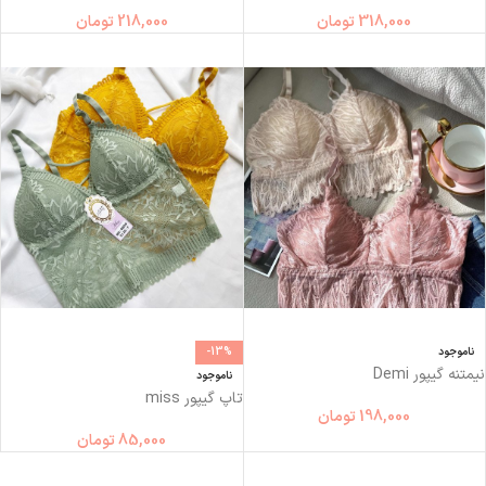
318,000
تومان
218,000
تومان
ناموجود
-13%
نیمتنه گیپور Demi
ناموجود
تاپ گیپور miss
198,000
تومان
85,000
تومان