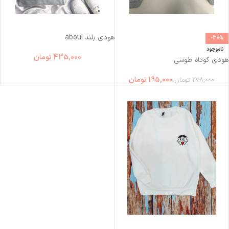
هودی بلند aboul
-30%
ناموجود
435,000
تومان
هودی کوتاه طوسی
195,000
تومان
278,000
تومان