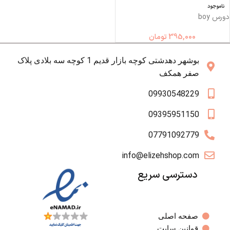
ناموجود
دورس boy
395,000
تومان
بوشهر دهدشتی کوچه بازار قدیم 1 کوچه سه بلادی پلاک
صفر همکف
09930548229
09395951150
07791092779
info@elizehshop.com
دسترسی سریع
صفحه اصلی
قوانین سایت