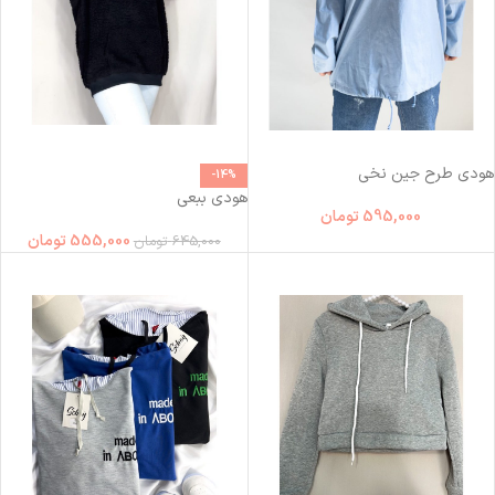
هودی طرح جین نخی
-14%
هودی ببعی
595,000
تومان
555,000
تومان
645,000
تومان