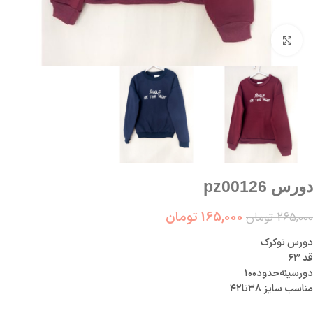
بزرگنمایی تصویر
دورس pz00126
165,000
تومان
265,000
تومان
دورس توکرک
قد ۶۳
دورسینه‌حدود‌۱۰۰
مناسب سایز ۳۸تا۴۲