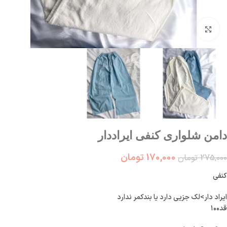
بزرگنمایی تصویر
دامن شلواری کنفی ایراددار
170,000
تومان
275,000
تومان
کنفی
ایراد دار>لک جزیی دارد یا بند‌کمر ندارد
قد۱۰۰