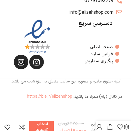
07791092779
info@elizehshop.com
دسترسی سریع
صفحه اصلی
قوانین سایت
پیگیری سفارش
کلیه حقوق مادی و معنوی این سایت متعلق به الیزه شاپ می باشد.
در کانال (بله) همراه ما باشید:
https://ble.ir/elizehshop
275,000
تومان
دامن شلواری
انتخاب
کنفی ایراددار
170,000
تومان
گزینه ها