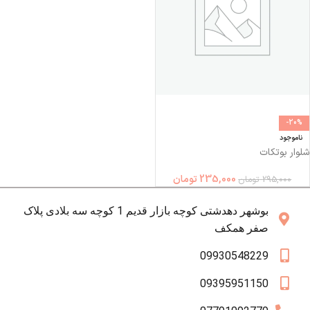
-20%
ناموجود
شلوار بوتكات
235,000
تومان
295,000
تومان
بوشهر دهدشتی کوچه بازار قدیم 1 کوچه سه بلادی پلاک
صفر همکف
09930548229
09395951150