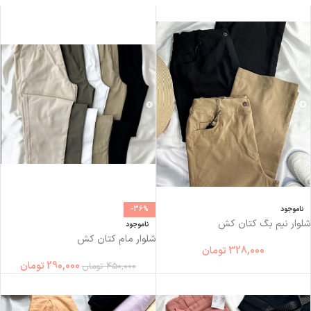
ناموجود
-36%
شلوار نیم بگ کتان کش
ناموجود
شلوار مام كتان كش
328,000
تومان
290,000
تومان
450,000
تومان