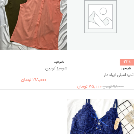
-23%
ناموجود
شومیز کویین
ناموجود
تاپ اميلي ایراددار
198,000
تومان
75,000
تومان
98,000
تومان