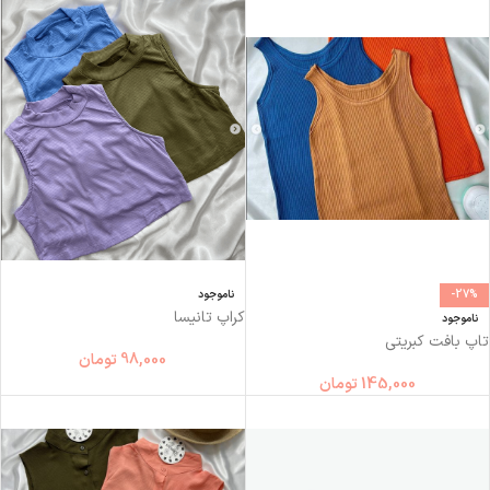
-27%
ناموجود
کراپ تانیسا
ناموجود
تاپ بافت کبریتی
98,000
تومان
145,000
تومان