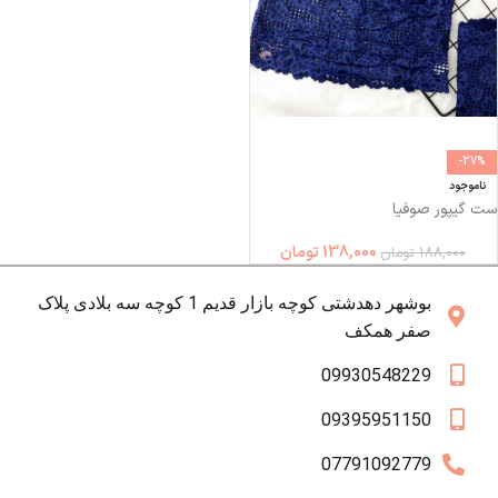
-27%
ناموجود
ست گیپور صوفیا
138,000
تومان
188,000
تومان
بوشهر دهدشتی کوچه بازار قدیم 1 کوچه سه بلادی پلاک
صفر همکف
09930548229
09395951150
07791092779