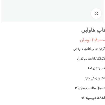
بزرگنمایی تصویر
تاپ هاوايي
118,000
تومان
كرپ حرير لطيف وارداتي
تكرنگ/كشساني ندارد
كمي بدن نما
لک یا زدگی دارد
اسمال مناسب سايز٣٦
قد٥٨ دورسينه٩٤