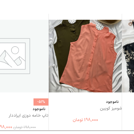
ناموجود
-51%
شومیز کویین
ناموجود
تاپ خامه دوزی ایراددار
198,000
تومان
98,000
198,000
تومان