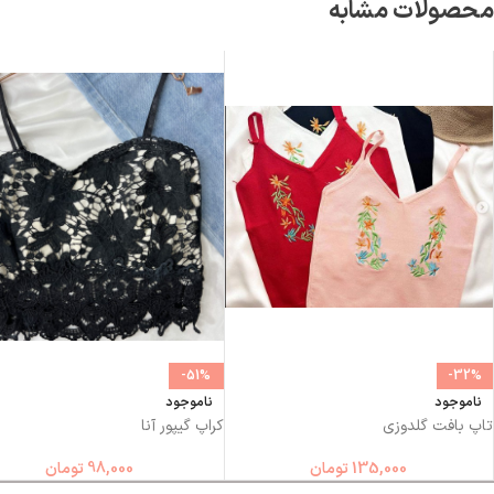
محصولات مشابه
-51%
-32%
ناموجود
ناموجود
تاپ بافت گلدوزی
کراپ گیپور آنا
135,000
تومان
98,000
تومان