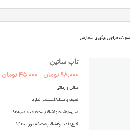
ولات
حراجی
پیگیری سفارش
تاپ ساتين
98,000
تومان
–
45,000
تومان
ساتن وارداتي
لطيف و سبك/كشساني ندارد
مديوم/قدجلو٥١،قدپشت٥٧ دورسينه٩٢
لارج/قدجلو٥٢،قدپشت٥٩ دورسينه٩٦