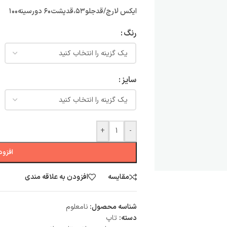
ايكس لارج/قدجلو٥٣،قدپشت٦٠ دورسينه١٠٠
رنگ
سایز
+
-
افزود
مقایسه
افزودن به علاقه مندی
شناسه محصول:
نامعلوم
دسته:
تاپ