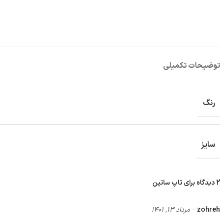
توضیحات تکمیلی
رنگ
سایز
2 دیدگاه برای
تاپ ساتين
zohreh
–
مرداد 13, 1401