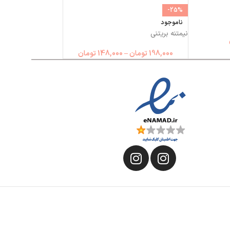
-25%
ناموجود
نیمتنه بریتنی
198,000
تومان
–
148,000
تومان