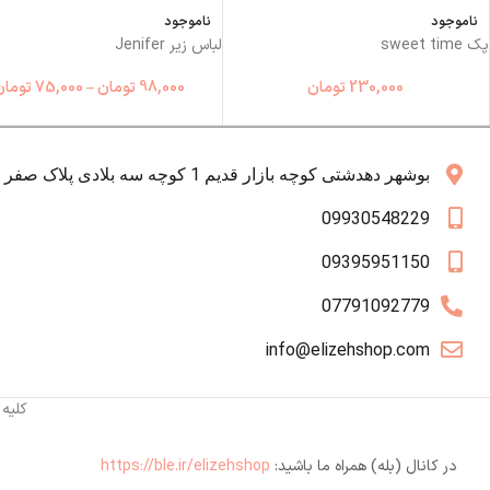
ناموجود
ناموجود
پک sweet time
لباس زیر Jenifer
230,000
تومان
98,000
تومان
–
75,000
تومان
بوشهر دهدشتی کوچه بازار قدیم 1 کوچه سه بلادی پلاک صفر همکف
09930548229
09395951150
07791092779
info@elizehshop.com
کلیه
در کانال (بله) همراه ما باشید:
https://ble.ir/elizehshop