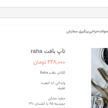
ولات
حراجی
پیگیری سفارش
تاپ بافت raha
228,000
تومان
☑️تاپ بافت Raha
وارداتی /با کیفیت
لطیف
سفید ‌‌مشکی
دورسینه ۸۵ با کشسان ۱۳۰